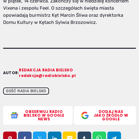
w piątek, 14 czerwca. Zakończy się w niedzielę koncertem
Vixena i zespołu Feel. O szczegółach święta miasta
opowiadają burmistrz Kęt Marcin Śliwa oraz dyrektorka
Domu Kultury w Kętach Sylwia Brzozowicz.
REDAKCJA RADIA BIELSKO
AUTOR:
redakcja@radiobielsko.pl
GOŚĆ RADIA BIELSKO
OBSERWUJ RADIO
DODAJ NAS
BIELSKO W GOOGLE
JAKO ŹRÓDŁO W
NEWS
GOOGLE
email