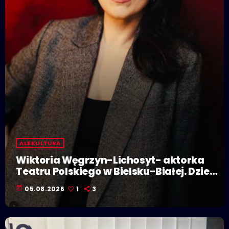
ALE KULTURA
Wiktoria Węgrzyn-Lichosyt- aktorka
Teatru Polskiego w Bielsku-Białej. Dzieje
się w Polskiej Stolicy Kultury!
today
05.08.2026
1
3