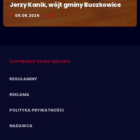
Jerzy Kanik, wójt gminy Buczkowice
today
05.08.2026
COPYRIGHT RADIO BIELSKO
REGULAMINY
REKLAMA
POLITYKA PRYWATNOŚCI
NADAWCA