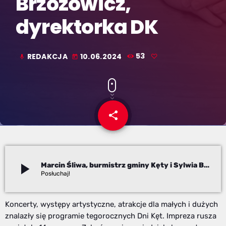
Brzozowicz,
dyrektorka DK
REDAKCJA
10.06.2024
53
mic
today
share
email
play_arrow
Marcin Śliwa, burmistrz gminy Kęty i Sylwia Brzozowicz, dyrektorka DK
Redakcja
Koncerty, występy artystyczne, atrakcje dla małych i dużych
znalazły się programie tegorocznych Dni Kęt. Impreza rusza