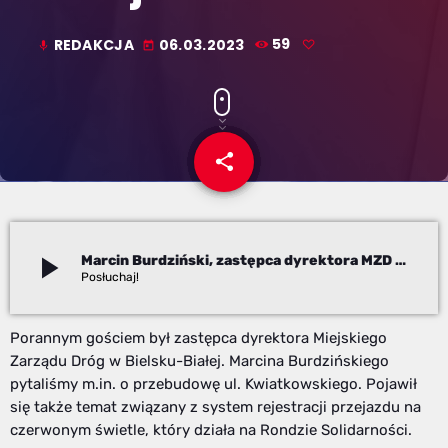
REDAKCJA
06.03.2023
59
mic
today
share
email
play_arrow
Marcin Burdziński, zastępca dyrektora MZD w Bielsku-Białej
Redakcja
Porannym gościem był zastępca dyrektora Miejskiego
Zarządu Dróg w Bielsku-Białej. Marcina Burdzińskiego
pytaliśmy m.in. o przebudowę ul. Kwiatkowskiego. Pojawił
się także temat związany z system rejestracji przejazdu na
czerwonym świetle, który działa na Rondzie Solidarności.