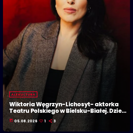
ALE KULTURA
Wiktoria Węgrzyn-Lichosyt- aktorka
Teatru Polskiego w Bielsku-Białej. Dzieje
się w Polskiej Stolicy Kultury!
today
05.08.2026
1
3