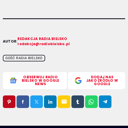
REDAKCJA RADIA BIELSKO
AUTOR:
redakcja@radiobielsko.pl
GOŚĆ RADIA BIELSKO
OBSERWUJ RADIO
DODAJ NAS
BIELSKO W GOOGLE
JAKO ŹRÓDŁO W
NEWS
GOOGLE
email