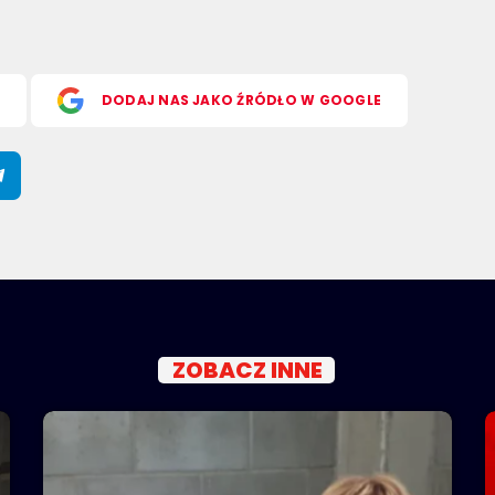
S
DODAJ NAS JAKO ŹRÓDŁO W GOOGLE
ZOBACZ INNE