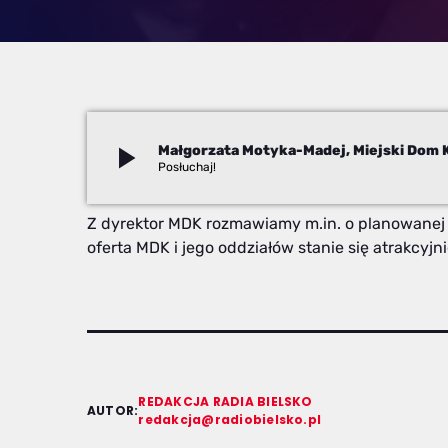
play_arrow
Małgorzata Motyka-Madej, Miejski Dom K
Redakcja
Z dyrektor MDK rozmawiamy m.in. o planowanej b
oferta MDK i jego oddziałów stanie się atrakcyj
REDAKCJA RADIA BIELSKO
AUTOR:
redakcja@radiobielsko.pl