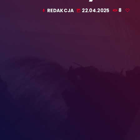
REDAKCJA
22.04.2025
8
mic
today