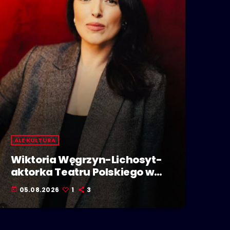
ALE KULTURA
Wiktoria Węgrzyn-Lichosyt-
aktorka Teatru Polskiego w
Bielsku-Białej. Dzieje się w
05.08.2026
1
3
today
Polskiej Stolicy Kultury!