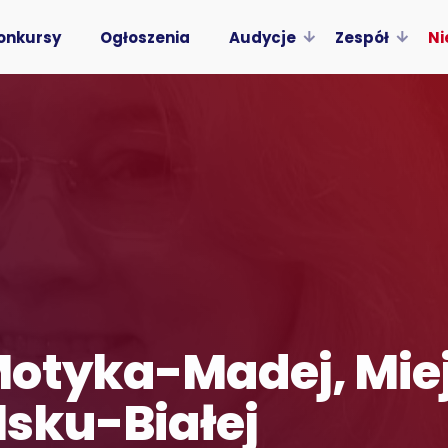
onkursy
Ogłoszenia
Audycje
Zespół
Ni
Motyka-Madej, Mie
lsku-Białej