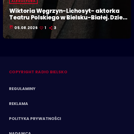
ALE KULTURA
Wiktoria Węgrzyn-Lichosyt- aktorka
Teatru Polskiego w Bielsku-Białej. Dzieje
się w Polskiej Stolicy Kultury!
today
05.08.2026
1
3
COPYRIGHT RADIO BIELSKO
REGULAMINY
REKLAMA
POLITYKA PRYWATNOŚCI
NADAWCA