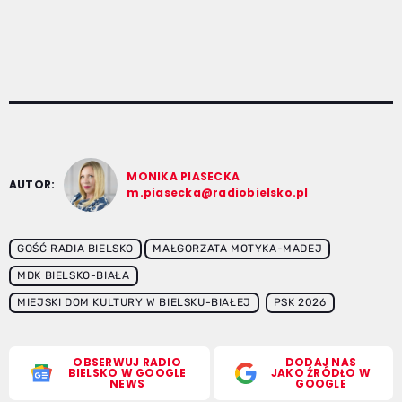
MONIKA PIASECKA
AUTOR:
m.piasecka@radiobielsko.pl
GOŚĆ RADIA BIELSKO
MAŁGORZATA MOTYKA-MADEJ
MDK BIELSKO-BIAŁA
MIEJSKI DOM KULTURY W BIELSKU-BIAŁEJ
PSK 2026
OBSERWUJ RADIO
DODAJ NAS
BIELSKO W GOOGLE
JAKO ŹRÓDŁO W
NEWS
GOOGLE