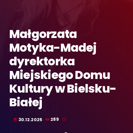
Małgorzata
Motyka-Madej
dyrektorka
Miejskiego Domu
Kultury w Bielsku-
Białej
30.12.2025
289
today