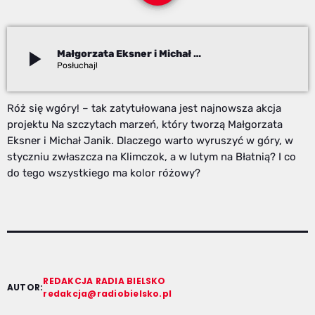
play_arrow
Małgorzata Eksner i Michał Janik
Redakcja
Róż się wgóry! – tak zatytułowana jest najnowsza akcja
projektu Na szczytach marzeń, który tworzą Małgorzata
Eksner i Michał Janik. Dlaczego warto wyruszyć w góry, w
styczniu zwłaszcza na Klimczok, a w lutym na Błatnią? I co
do tego wszystkiego ma kolor różowy?
REDAKCJA RADIA BIELSKO
AUTOR:
redakcja@radiobielsko.pl