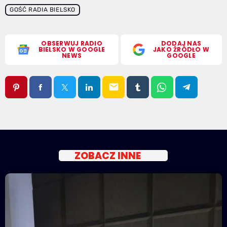
GOŚĆ RADIA BIELSKO
OBSERWUJ RADIO
DODAJ NAS
BIELSKO W GOOGLE
JAKO ŹRÓDŁO W
NEWS
GOOGLE
email
ZOBACZ INNE