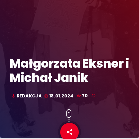
Małgorzata Eksner i
Michał Janik
REDAKCJA
18.01.2024
70
mic
today
share
email