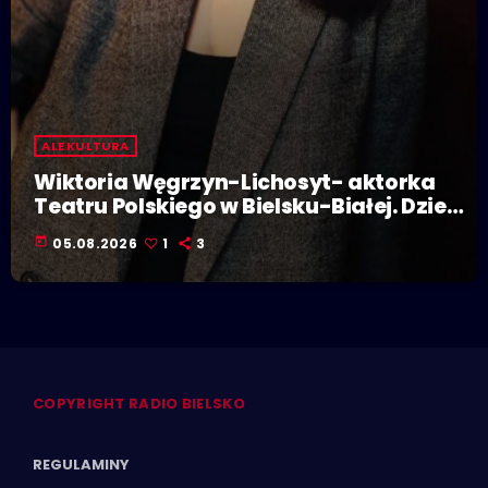
ALE KULTURA
Wiktoria Węgrzyn-Lichosyt- aktorka
Teatru Polskiego w Bielsku-Białej. Dzieje
się w Polskiej Stolicy Kultury!
today
05.08.2026
1
3
COPYRIGHT RADIO BIELSKO
REGULAMINY