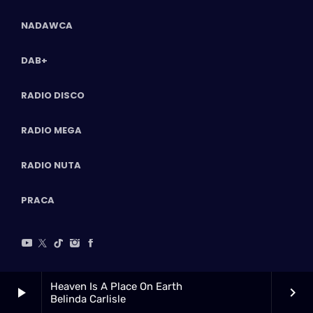
NADAWCA
DAB+
RADIO DISCO
RADIO MEGA
RADIO NUTA
PRACA
Heaven Is A Place On Earth
play_arrow
keyboard_arrow_right
Belinda Carlisle