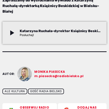
Zapraszamy do wysłuchania wywiadu z Katarzyną
Ruchałą-dyrektorką Książnicy Beskidzkiej w Bielsku-
Białej
play_arrow
Katarzyna Ruchała-dyrektor Książnicy Beskidzkiej. Wyjątkowy Tydzień Bibliotek w Bielsku-Białej.
Monika Piasecka
MONIKA PIASECKA
AUTOR:
m.piasecka@radiobielsko.pl
ALE KULTURA
GOŚĆ RADIA BIELSKO
OBSERWUJ RADIO
DODAJ NAS