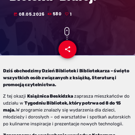
08.05.2026
580
1
today
share
email
1
Dziś obchodzimy Dzień Bibliotek i Bibliotekarza – święto
wszystkich osób związanych z książką, literaturą i
promocją czytelnictwa.
Z tej okazji
Książnica Beskidzka
zaprasza mieszkańców do
udziału w
Tygodniu Bibliotek, który potrwa od 8 do 15
maja.
W programie znalazły się wydarzenia dla dzieci,
młodzieży i dorosłych – od warsztatów i spotkań autorskich
po kulinarne inspiracje i prezentacje nowych technologii.