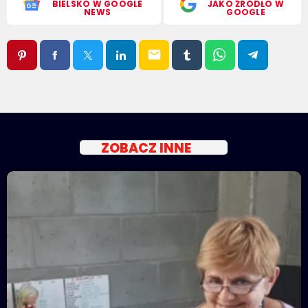
BIELSKO W GOOGLE
JAKO ŹRÓDŁO W
NEWS
GOOGLE
email
ZOBACZ INNE