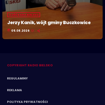
GOŚĆ RADIA BIELSKO
Jerzy Kanik, wójt gminy Buczkowice
today
05.08.2026
COPYRIGHT RADIO BIELSKO
REGULAMINY
REKLAMA
POLITYKA PRYWATNOŚCI