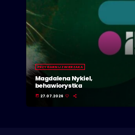
PRZYGARNIJ ZWIERZAKA
Magdalena Nykiel,
behawiorystka
27.07.2026
today