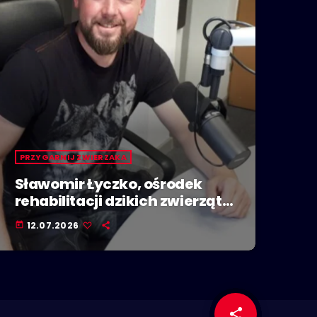
PRZYGARNIJ ZWIERZAKA
Sławomir Łyczko, ośrodek
rehabilitacji dzikich zwierząt
Mysikrólik
12.07.2026
today
share
email