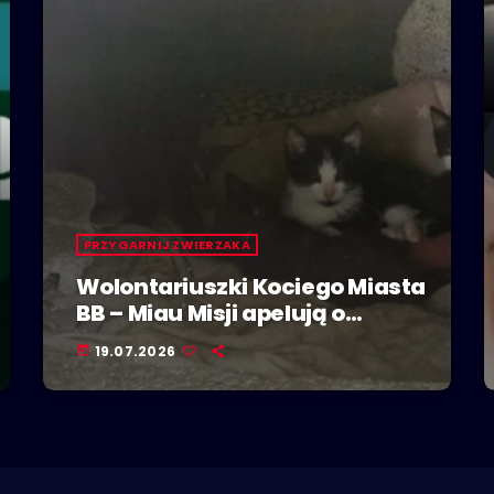
PRZYGARNIJ ZWIERZAKA
Wolontariuszki Kociego Miasta
BB – Miau Misji apelują o
adopcje kociąt
19.07.2026
today