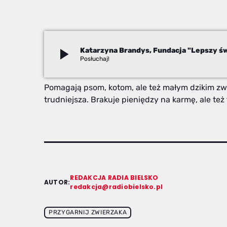
play_arrow
Katarzyna Brandys, Fundacja "Lepszy św
Redakcja
Pomagają psom, kotom, ale też małym dzikim zwie
trudniejsza. Brakuje pieniędzy na karmę, ale też
REDAKCJA RADIA BIELSKO
AUTOR:
redakcja@radiobielsko.pl
PRZYGARNIJ ZWIERZAKA