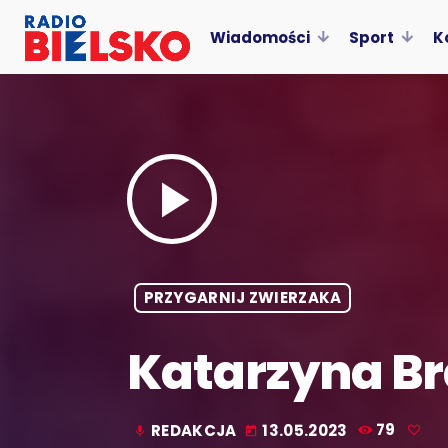
Wiadomości
Sport
K
play_arrow
PRZYGARNIJ ZWIERZAKA
Katarzyna Br
REDAKCJA
13.05.2023
79
mic
today