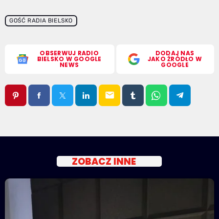
GOŚĆ RADIA BIELSKO
OBSERWUJ RADIO
DODAJ NAS
BIELSKO W GOOGLE
JAKO ŹRÓDŁO W
NEWS
GOOGLE
email
ZOBACZ INNE