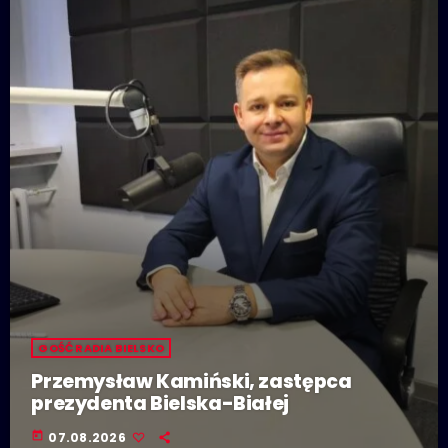
GOŚĆ RADIA BIELSKO
Przemysław Kamiński, zastępca
prezydenta Bielska-Białej
today
07.08.2026