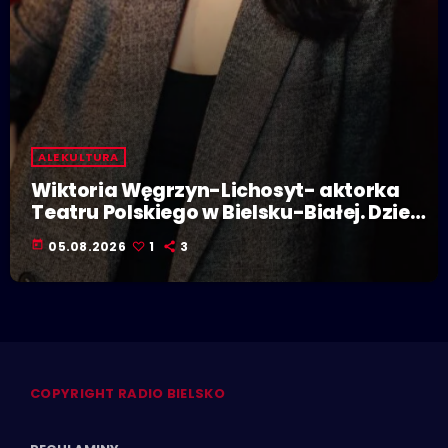
ALE KULTURA
Wiktoria Węgrzyn-Lichosyt- aktorka
Teatru Polskiego w Bielsku-Białej. Dzieje
się w Polskiej Stolicy Kultury!
today
05.08.2026
1
3
COPYRIGHT RADIO BIELSKO