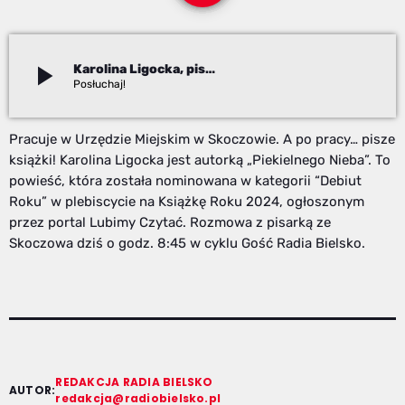
play_arrow
Karolina Ligocka, pisarka
Redakcja
Pracuje w Urzędzie Miejskim w Skoczowie. A po pracy… pisze
książki! Karolina Ligocka jest autorką „Piekielnego Nieba”. To
powieść, która została nominowana w kategorii “Debiut
Roku” w plebiscycie na Książkę Roku 2024, ogłoszonym
przez portal Lubimy Czytać. Rozmowa z pisarką ze
Skoczowa dziś o godz. 8:45 w cyklu Gość Radia Bielsko.
REDAKCJA RADIA BIELSKO
AUTOR:
redakcja@radiobielsko.pl