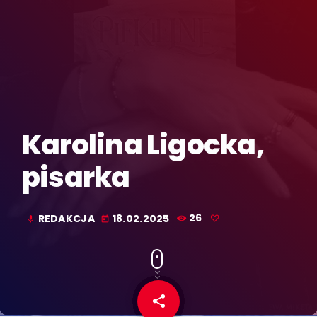
Karolina Ligocka,
pisarka
REDAKCJA
18.02.2025
26
mic
today
share
email