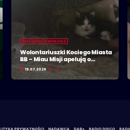
PRZYGARNIJ ZWIERZAKA
Wolontariuszki Kociego Miasta
BB – Miau Misji apelują o
adopcje kociąt
19.07.2026
today
LITYKA PRYWATNOŚCI
NADAWCA
DAB+
RADIO DISCO
RADI