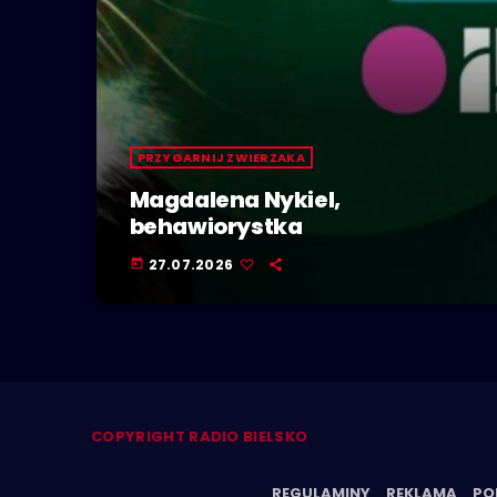
PRZYGARNIJ ZWIERZAKA
Magdalena Nykiel,
behawiorystka
27.07.2026
today
COPYRIGHT RADIO BIELSKO
REGULAMINY
REKLAMA
PO