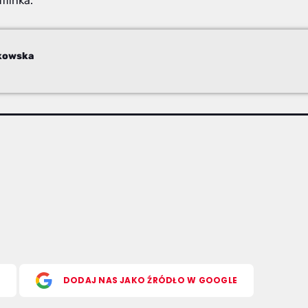
ffinka.
ykowska
S
DODAJ NAS JAKO ŹRÓDŁO W GOOGLE