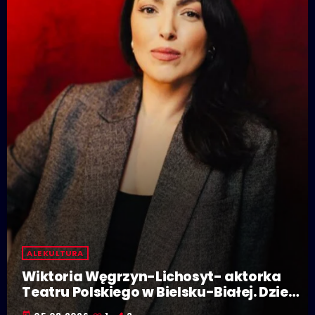
ALE KULTURA
Wiktoria Węgrzyn-Lichosyt- aktorka
Teatru Polskiego w Bielsku-Białej. Dzieje
się w Polskiej Stolicy Kultury!
today