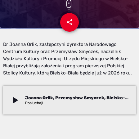
share
email
Dr Joanna Orlik, zastępczyni dyrektora Narodowego
Centrum Kultury oraz Przemysław Smyczek, naczelnik
Wydziału Kultury i Promocji Urzędu Miejskiego w Bielsku-
Białej przybliżają założenia i program pierwszej Polskiej
Stolicy Kultury, którą Bielsko-Biała będzie już w 2026 roku.
play_arrow
Joanna Orlik, Przemysław Smyczek, Bielsko-Biała – 1. Polska Stolica Kultury 2026
Beata Stekla