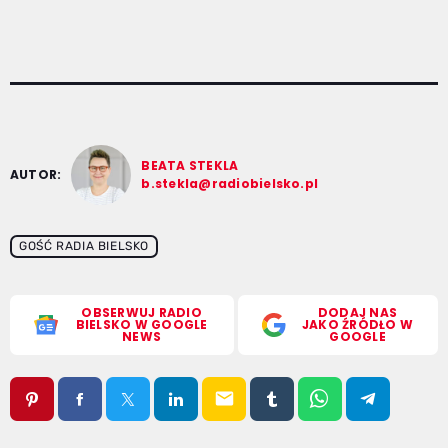
BEATA STEKLA
AUTOR:
b.stekla@radiobielsko.pl
GOŚĆ RADIA BIELSKO
OBSERWUJ RADIO
DODAJ NAS
BIELSKO W GOOGLE
JAKO ŹRÓDŁO W
NEWS
GOOGLE
email