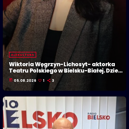
ALE KULTURA
Wiktoria Węgrzyn-Lichosyt- aktorka
Teatru Polskiego w Bielsku-Białej. Dzieje
się w Polskiej Stolicy Kultury!
today
05.08.2026
1
3