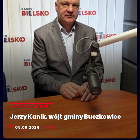
GOŚĆ RADIA BIELSKO
Jerzy Kanik, wójt gminy Buczkowice
today
05.08.2026