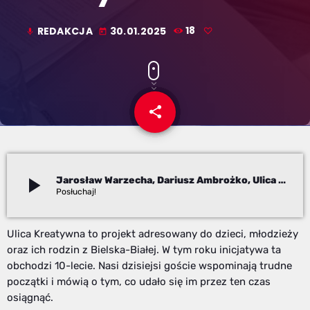
REDAKCJA
30.01.2025
18
mic
today
share
email
play_arrow
Jarosław Warzecha, Dariusz Ambrożko, Ulica Kreatywna
Redakcja
Ulica Kreatywna to projekt adresowany do dzieci, młodzieży
oraz ich rodzin z Bielska-Białej. W tym roku inicjatywa ta
obchodzi 10-lecie. Nasi dzisiejsi goście wspominają trudne
początki i mówią o tym, co udało się im przez ten czas
osiągnąć.