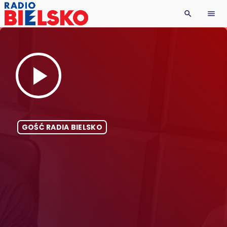
search
menu
play_arrow
GOŚĆ RADIA BIELSKO