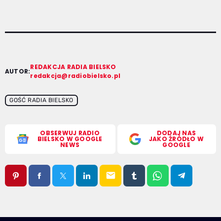
REDAKCJA RADIA BIELSKO
AUTOR:
redakcja@radiobielsko.pl
GOŚĆ RADIA BIELSKO
OBSERWUJ RADIO
DODAJ NAS
BIELSKO W GOOGLE
JAKO ŹRÓDŁO W
NEWS
GOOGLE
email