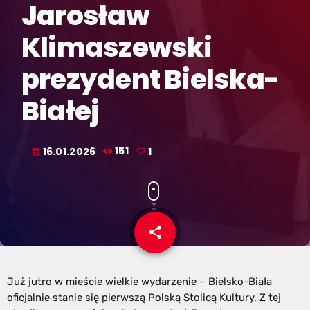
Jarosław
Klimaszewski
prezydent Bielska-
Białej
16.01.2026
151
1
today
share
email
1
Już jutro w mieście wielkie wydarzenie – Bielsko-Biała
oficjalnie stanie się pierwszą Polską Stolicą Kultury. Z tej