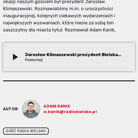
okazji naszym gościem był prezydent Jarosław
Klimaszewski. Rozmawialiśmy m.in. o uroczystości
inauguracyjnej, kolejnych ciekawych wydarzeniach i
największych wyzwaniach, które niesie za sobą ten
zaszczytny dla miasta tytuł. Rozmawiał Adam Kanik.
play_arrow
Jarosław Klimaszewski prezydent Bielska-Białej
Adam Kanik
ADAM KANIK
AUTOR:
a.kanik@radiobielsko.pl
GOŚĆ RADIA BIELSKO