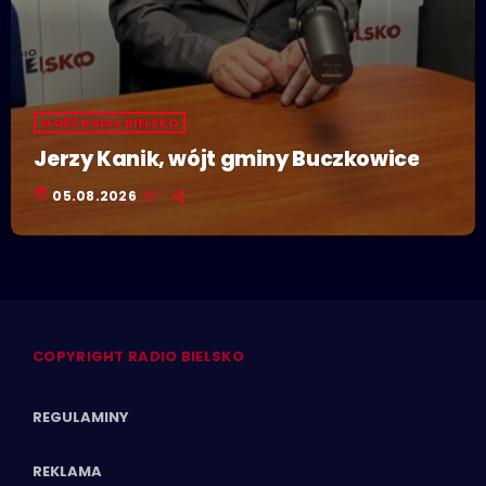
GOŚĆ RADIA BIELSKO
Jerzy Kanik, wójt gminy Buczkowice
today
05.08.2026
COPYRIGHT RADIO BIELSKO
REGULAMINY
REKLAMA