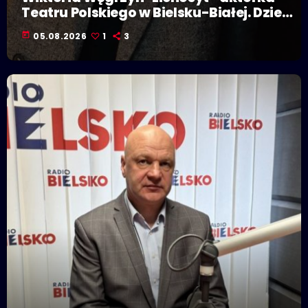
Teatru Polskiego w Bielsku-Białej. Dzieje
się w Polskiej Stolicy Kultury!
today
05.08.2026
1
3