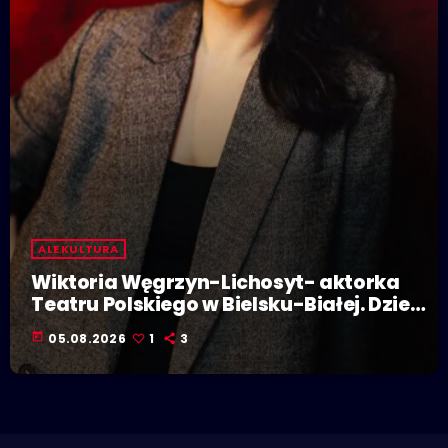
ALE KULTURA
Wiktoria Węgrzyn-Lichosyt- aktorka
Teatru Polskiego w Bielsku-Białej. Dzieje
się w Polskiej Stolicy Kultury!
today
05.08.2026
1
3