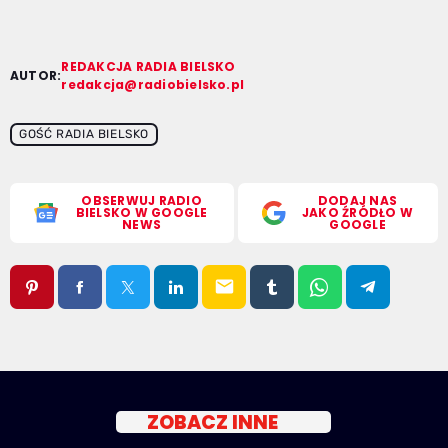
REDAKCJA RADIA BIELSKO
AUTOR:
redakcja@radiobielsko.pl
GOŚĆ RADIA BIELSKO
OBSERWUJ RADIO
DODAJ NAS
BIELSKO W GOOGLE
JAKO ŹRÓDŁO W
NEWS
GOOGLE
email
ZOBACZ INNE