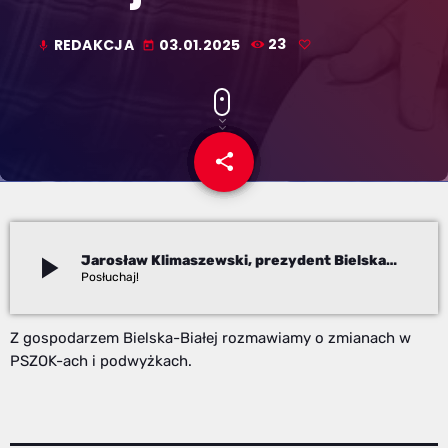
REDAKCJA
03.01.2025
23
mic
today
share
email
play_arrow
Jarosław Klimaszewski, prezydent Bielska-Białej
Redakcja
Z gospodarzem Bielska-Białej rozmawiamy o zmianach w
PSZOK-ach i podwyżkach.