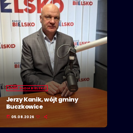
GOŚĆ RADIA BIELSKO
Jerzy Kanik, wójt gminy
Buczkowice
05.08.2026
today