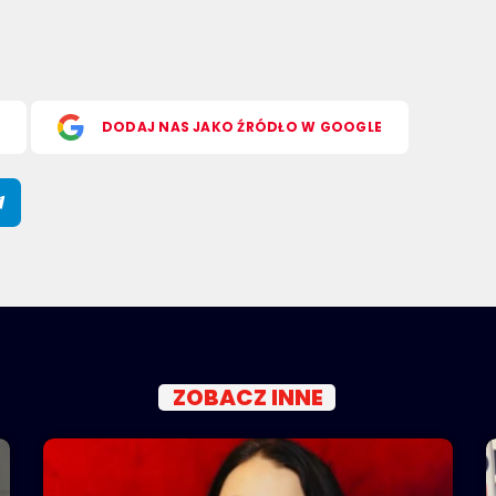
S
DODAJ NAS JAKO ŹRÓDŁO W GOOGLE
ZOBACZ INNE