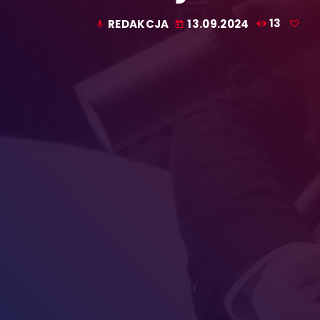
REDAKCJA
13.09.2024
13
mic
today