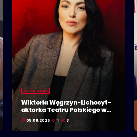
ALE KULTURA
Wiktoria Węgrzyn-Lichosyt-
aktorka Teatru Polskiego w
Bielsku-Białej. Dzieje się w
05.08.2026
1
3
today
Polskiej Stolicy Kultury!