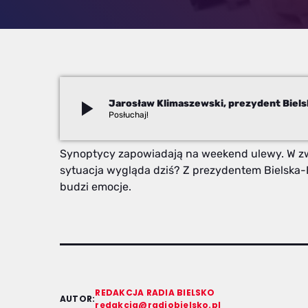
play_arrow
Jarosław Klimaszewski, prezydent Biels
Redakcja
Synoptycy zapowiadają na weekend ulewy. W zwi
sytuacja wygląda dziś? Z prezydentem Bielska-B
budzi emocje.
REDAKCJA RADIA BIELSKO
AUTOR:
redakcja@radiobielsko.pl