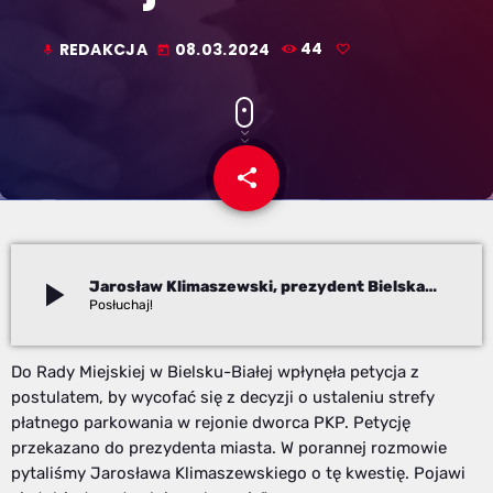
REDAKCJA
08.03.2024
44
mic
today
share
email
play_arrow
Jarosław Klimaszewski, prezydent Bielska-Białej
Redakcja
Do Rady Miejskiej w Bielsku-Białej wpłynęła petycja z
postulatem, by wycofać się z decyzji o ustaleniu strefy
płatnego parkowania w rejonie dworca PKP. Petycję
przekazano do prezydenta miasta. W porannej rozmowie
pytaliśmy Jarosława Klimaszewskiego o tę kwestię. Pojawi