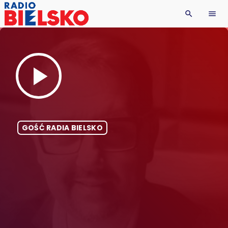
search
menu
play_arrow
GOŚĆ RADIA BIELSKO