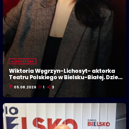
ALE KULTURA
Wiktoria Węgrzyn-Lichosyt- aktorka
Teatru Polskiego w Bielsku-Białej. Dzieje
się w Polskiej Stolicy Kultury!
today
05.08.2026
1
3