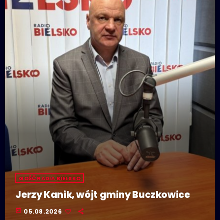
GOŚĆ RADIA BIELSKO
Jerzy Kanik, wójt gminy Buczkowice
today
05.08.2026