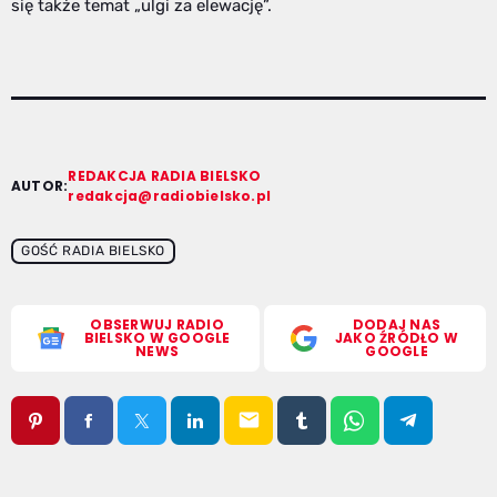
się także temat „ulgi za elewację”.
REDAKCJA RADIA BIELSKO
AUTOR:
redakcja@radiobielsko.pl
GOŚĆ RADIA BIELSKO
OBSERWUJ RADIO
DODAJ NAS
BIELSKO W GOOGLE
JAKO ŹRÓDŁO W
NEWS
GOOGLE
email