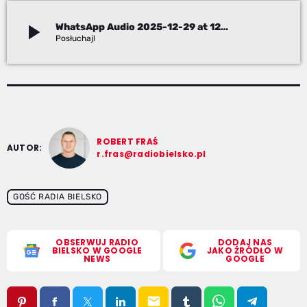
play_arrow
WhatsApp Audio 2025-12-29 at 12.21.50
Desktop
ROBERT FRAŚ
AUTOR:
r.fras@radiobielsko.pl
GOŚĆ RADIA BIELSKO
OBSERWUJ RADIO
DODAJ NAS
BIELSKO W GOOGLE
JAKO ŹRÓDŁO W
NEWS
GOOGLE
email