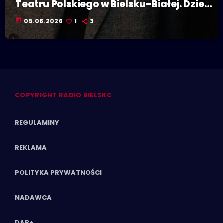
Teatru Polskiego w Bielsku-Białej. Dzieje
się w Polskiej Stolicy Kultury!
today
05.08.2026
1
3
COPYRIGHT RADIO BIELSKO
REGULAMINY
REKLAMA
POLITYKA PRYWATNOŚCI
NADAWCA
DAB+