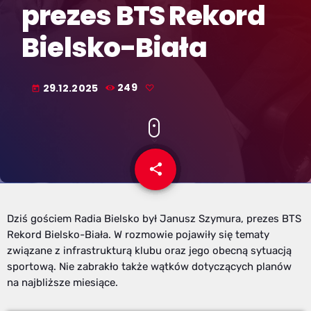
prezes BTS Rekord
Bielsko-Biała
29.12.2025
249
today
share
email
Dziś gościem Radia Bielsko był Janusz Szymura, prezes BTS
Rekord Bielsko-Biała. W rozmowie pojawiły się tematy
związane z infrastrukturą klubu oraz jego obecną sytuacją
sportową. Nie zabrakło także wątków dotyczących planów
na najbliższe miesiące.