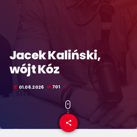
Jacek Kaliński,
wójt Kóz
01.06.2026
701
today
share
email