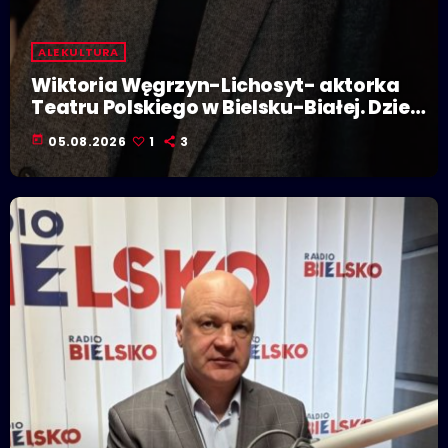
ALE KULTURA
Wiktoria Węgrzyn-Lichosyt- aktorka
Teatru Polskiego w Bielsku-Białej. Dzieje
się w Polskiej Stolicy Kultury!
today
05.08.2026
1
3