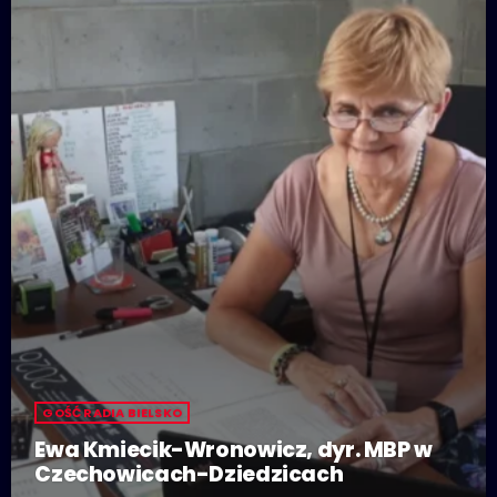
GOŚĆ RADIA BIELSKO
Ewa Kmiecik-Wronowicz, dyr. MBP w
Czechowicach-Dziedzicach