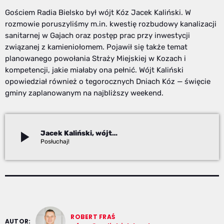
Gościem Radia Bielsko był wójt Kóz Jacek Kaliński. W
rozmowie poruszyliśmy m.in. kwestię rozbudowy kanalizacji
sanitarnej w Gajach oraz postęp prac przy inwestycji
związanej z kamieniołomem. Pojawił się także temat
planowanego powołania Straży Miejskiej w Kozach i
kompetencji, jakie miałaby ona pełnić. Wójt Kaliński
opowiedział również o tegorocznych Dniach Kóz — święcie
gminy zaplanowanym na najbliższy weekend.
play_arrow
Jacek Kaliński, wójt Kóz
Robert Fraś
ROBERT FRAŚ
AUTOR: