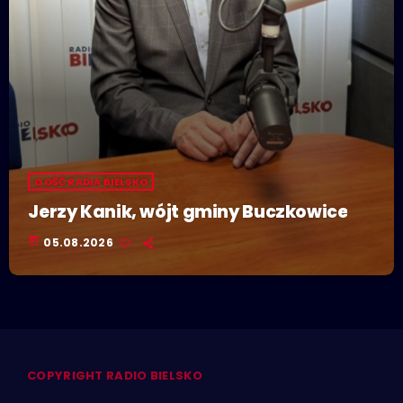
GOŚĆ RADIA BIELSKO
Jerzy Kanik, wójt gminy Buczkowice
today
05.08.2026
COPYRIGHT RADIO BIELSKO