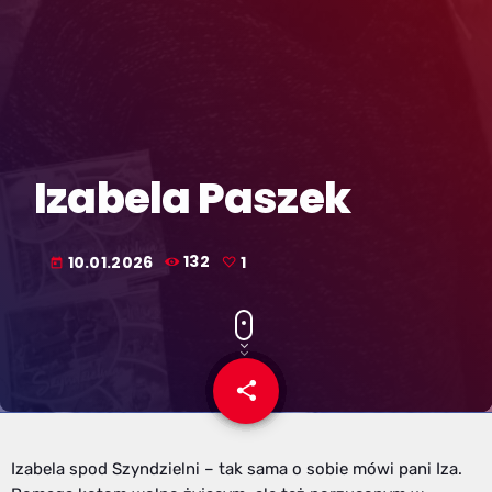
Izabela Paszek
10.01.2026
132
1
today
share
email
1
Izabela spod Szyndzielni – tak sama o sobie mówi pani Iza.