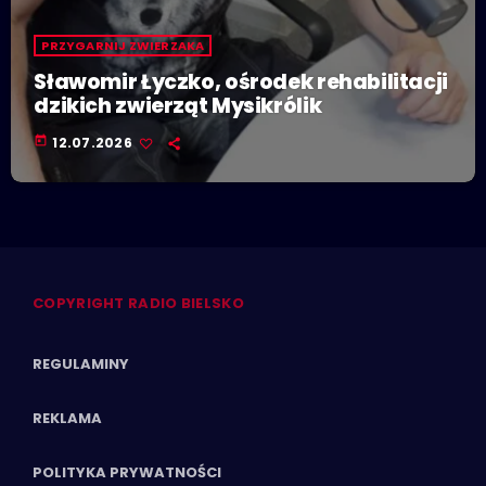
PRZYGARNIJ ZWIERZAKA
Sławomir Łyczko, ośrodek rehabilitacji
dzikich zwierząt Mysikrólik
today
12.07.2026
COPYRIGHT RADIO BIELSKO
REGULAMINY
REKLAMA
POLITYKA PRYWATNOŚCI