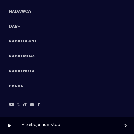
NADAWCA
DAB+
RADIO DISCO
RADIO MEGA
RADIO NUTA
PRACA
Przeboje non stop
play_arrow
keyboard_arrow_right