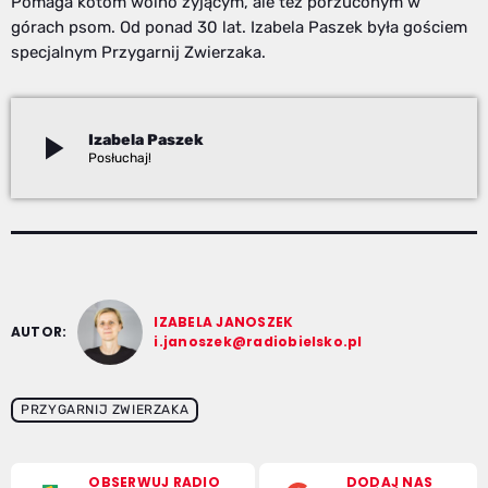
Pomaga kotom wolno żyjącym, ale też porzuconym w
górach psom. Od ponad 30 lat. Izabela Paszek była gościem
specjalnym Przygarnij Zwierzaka.
play_arrow
Izabela Paszek
Izabela Janoszek
IZABELA JANOSZEK
AUTOR:
i.janoszek@radiobielsko.pl
PRZYGARNIJ ZWIERZAKA
OBSERWUJ RADIO
DODAJ NAS