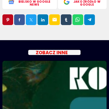
BIELSKO W GOOGLE
JAKO ŹRÓDŁO W
NEWS
GOOGLE
email
ZOBACZ INNE