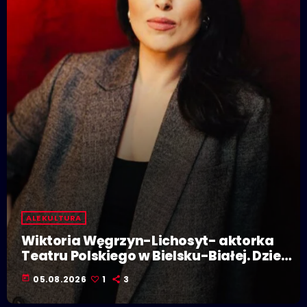
ALE KULTURA
Wiktoria Węgrzyn-Lichosyt- aktorka
Teatru Polskiego w Bielsku-Białej. Dzieje
się w Polskiej Stolicy Kultury!
today
05.08.2026
1
3