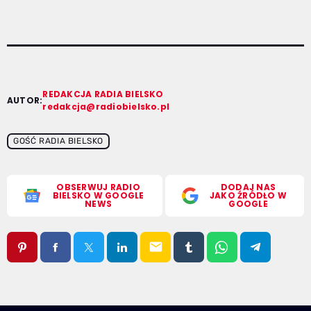
REDAKCJA RADIA BIELSKO
AUTOR:
redakcja@radiobielsko.pl
GOŚĆ RADIA BIELSKO
OBSERWUJ RADIO
DODAJ NAS
BIELSKO W GOOGLE
JAKO ŹRÓDŁO W
NEWS
GOOGLE
email