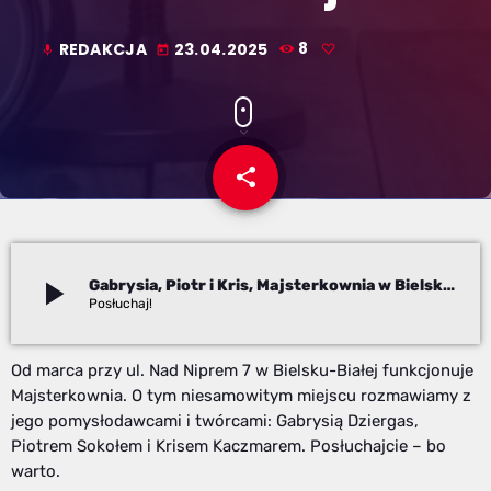
REDAKCJA
23.04.2025
8
mic
today
share
email
play_arrow
Gabrysia, Piotr i Kris, Majsterkownia w Bielsku-Białej
Redakcja
Od marca przy ul. Nad Niprem 7 w Bielsku-Białej funkcjonuje
Majsterkownia. O tym niesamowitym miejscu rozmawiamy z
jego pomysłodawcami i twórcami: Gabrysią Dziergas,
Piotrem Sokołem i Krisem Kaczmarem. Posłuchajcie – bo
warto.