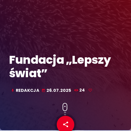
Fundacja „Lepszy
świat”
REDAKCJA
26.07.2025
24
mic
today
share
email