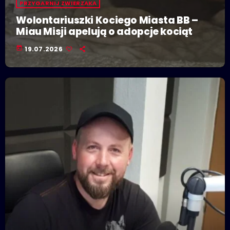
PRZYGARNIJ ZWIERZAKA
Wolontariuszki Kociego Miasta BB –
Miau Misji apelują o adopcje kociąt
today
19.07.2026