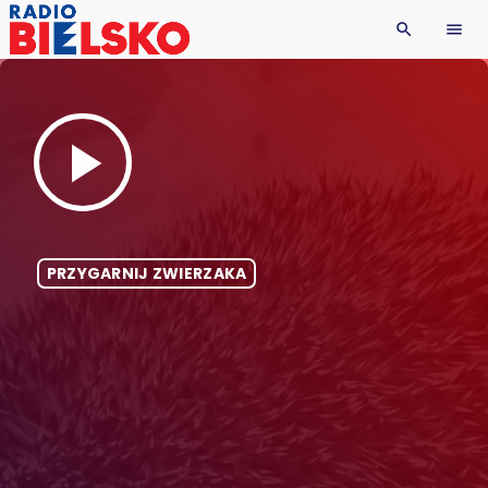
search
menu
play_arrow
PRZYGARNIJ ZWIERZAKA