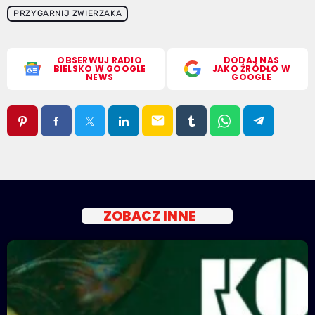
PRZYGARNIJ ZWIERZAKA
OBSERWUJ RADIO
DODAJ NAS
BIELSKO W GOOGLE
JAKO ŹRÓDŁO W
NEWS
GOOGLE
email
ZOBACZ INNE