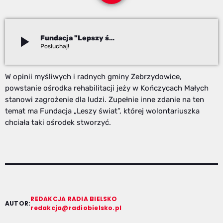
play_arrow
Fundacja "Lepszy świat"
Redakcja
W opinii myśliwych i radnych gminy Zebrzydowice,
powstanie ośrodka rehabilitacji jeży w Kończycach Małych
stanowi zagrożenie dla ludzi. Zupełnie inne zdanie na ten
temat ma Fundacja „Leszy świat”, której wolontariuszka
chciała taki ośrodek stworzyć.
REDAKCJA RADIA BIELSKO
AUTOR:
redakcja@radiobielsko.pl