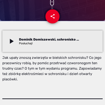
share
email
play_arrow
Dominik Domiszewski, schronisko w B-B
Redakcja
Jak upały znoszą zwierzęta w bielskich schronisku? Co jego
pracownicy robią, by pomóc przetrwać czworonogom ten
trudny czas? O tym w tym wydaniu programu. Zapowiadamy
też zbiórkę elektrośmieci w schronisku i dzień otwarty
placówki.