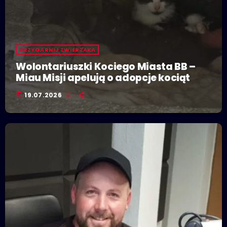
PRZYGARNIJ ZWIERZAKA
Wolontariuszki Kociego Miasta BB –
Miau Misji apelują o adopcje kociąt
today
19.07.2026