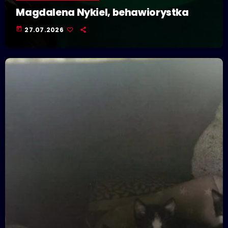
Magdalena Nykiel, behawiorystka
today
27.07.2026