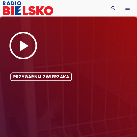
search
menu
play_arrow
PRZYGARNIJ ZWIERZAKA