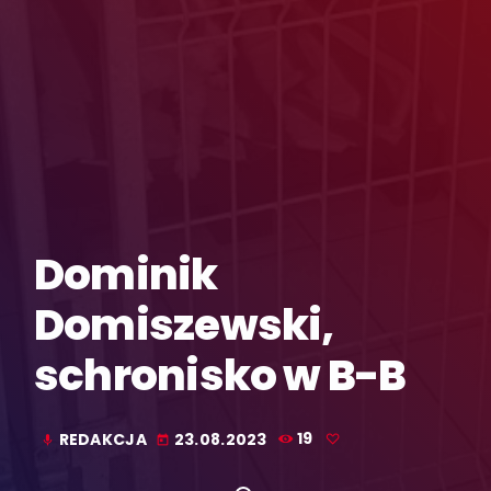
Dominik
Domiszewski,
schronisko w B-B
REDAKCJA
23.08.2023
19
mic
today