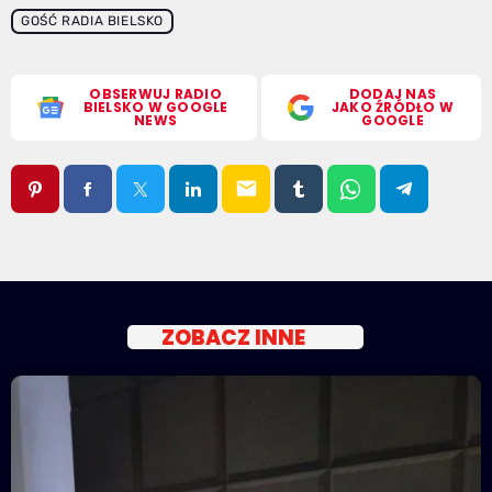
GOŚĆ RADIA BIELSKO
OBSERWUJ RADIO
DODAJ NAS
BIELSKO W GOOGLE
JAKO ŹRÓDŁO W
NEWS
GOOGLE
email
ZOBACZ INNE