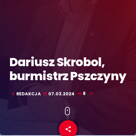
Dariusz Skrobol,
burmistrz Pszczyny
REDAKCJA
07.03.2024
8
mic
today
share
email