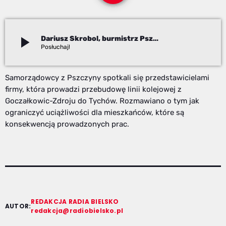
play_arrow
Dariusz Skrobol, burmistrz Pszczyny
Redakcja
Samorządowcy z Pszczyny spotkali się przedstawicielami
firmy, która prowadzi przebudowę linii kolejowej z
Goczałkowic-Zdroju do Tychów. Rozmawiano o tym jak
ograniczyć uciążliwości dla mieszkańców, które są
konsekwencją prowadzonych prac.
REDAKCJA RADIA BIELSKO
AUTOR:
redakcja@radiobielsko.pl