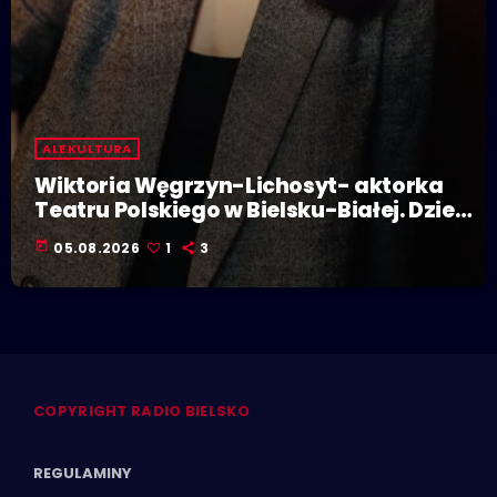
ALE KULTURA
Wiktoria Węgrzyn-Lichosyt- aktorka
Teatru Polskiego w Bielsku-Białej. Dzieje
się w Polskiej Stolicy Kultury!
today
05.08.2026
1
3
COPYRIGHT RADIO BIELSKO
REGULAMINY