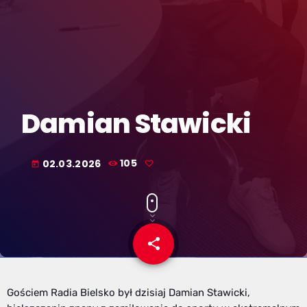
Damian Stawicki
02.03.2026
105
today
share
email
Gościem Radia Bielsko był dzisiaj Damian Stawicki,