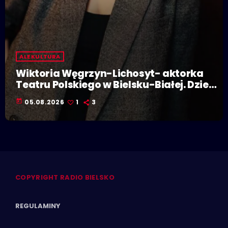
ALE KULTURA
Wiktoria Węgrzyn-Lichosyt- aktorka
Teatru Polskiego w Bielsku-Białej. Dzieje
się w Polskiej Stolicy Kultury!
today
05.08.2026
1
3
COPYRIGHT RADIO BIELSKO
REGULAMINY