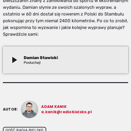
bielszczanin znany z zamiłowania do sportu w ekstremalnym
wydaniu. Damian słynie ze swoich szalonych wypraw, a
ostatnio w 60 dni dostał się rowerem z Polski do Stambułu
pokonując przy tym niemal 2400 kilometrów. Po co to zrobił,
jak wspomina to wyzwanie i jakie kolejne wyprawy planuje?
Sprawdźcie sami:
play_arrow
Damian Stawicki
Adam Kanik
ADAM KANIK
AUTOR:
a.kanik@radiobielsko.pl
GOŚĆ RADIA BIELSKO