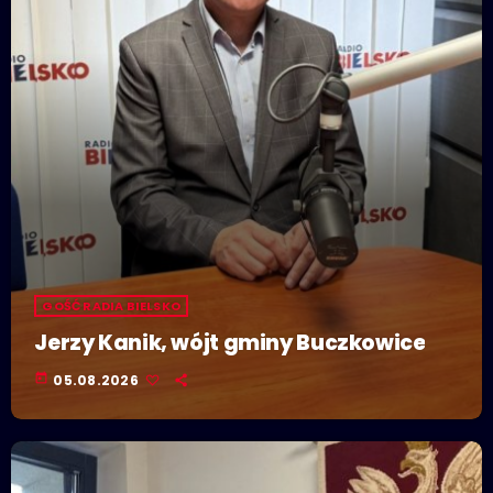
GOŚĆ RADIA BIELSKO
Jerzy Kanik, wójt gminy Buczkowice
today
05.08.2026