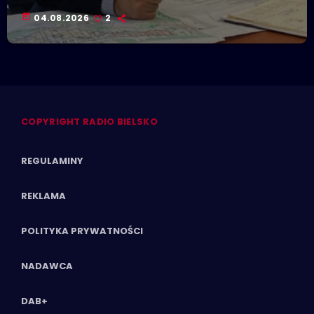
today
04.08.2026
2
COPYRIGHT RADIO BIELSKO
REGULAMINY
REKLAMA
POLITYKA PRYWATNOŚCI
NADAWCA
DAB+