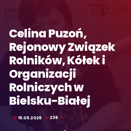
Celina Puzoń,
Rejonowy Związek
Rolników, Kółek i
Organizacji
Rolniczych w
Bielsku-Białej
15.05.2026
236
today