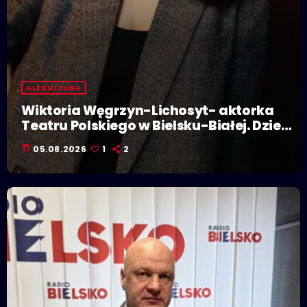
ALE KULTURA
Wiktoria Węgrzyn-Lichosyt- aktorka
Teatru Polskiego w Bielsku-Białej. Dzieje
się w Polskiej Stolicy Kultury!
today
05.08.2026
1
2