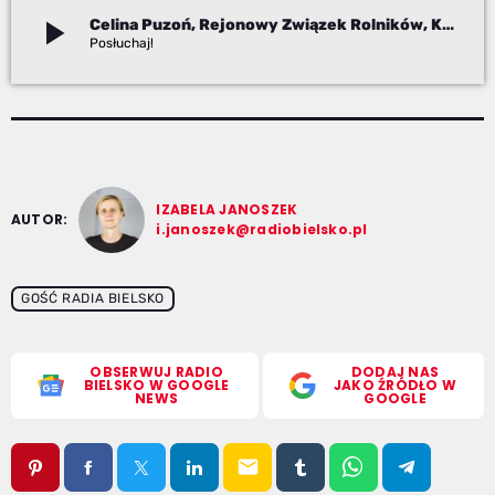
play_arrow
Celina Puzoń, Rejonowy Związek Rolników, Kółek i Organizacji Rolniczych w Bielsku-Białej
Izabela Janoszek
IZABELA JANOSZEK
AUTOR:
i.janoszek@radiobielsko.pl
GOŚĆ RADIA BIELSKO
OBSERWUJ RADIO
DODAJ NAS
BIELSKO W GOOGLE
JAKO ŹRÓDŁO W
NEWS
GOOGLE
email