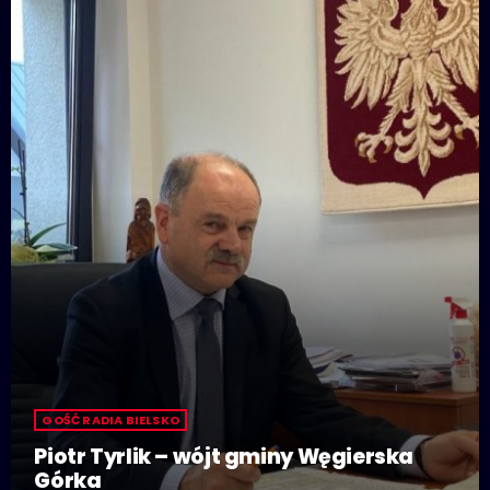
GOŚĆ RADIA BIELSKO
Piotr Tyrlik – wójt gminy Węgierska
Górka