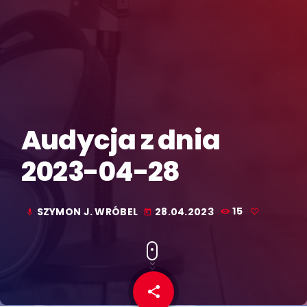
Audycja z dnia
2023-04-28
SZYMON J. WRÓBEL
28.04.2023
15
mic
today
share
email