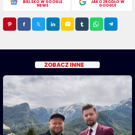
BIELSKO W GOOGLE
JAKO ŹRÓDŁO W
NEWS
GOOGLE
email
ZOBACZ INNE