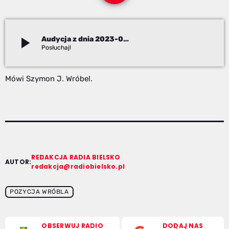
play_arrow
Audycja z dnia 2023-04-28
Szymon J. Wróbel
Mówi Szymon J. Wróbel.
REDAKCJA RADIA BIELSKO
AUTOR:
redakcja@radiobielsko.pl
POZYCJA WRÓBLA
OBSERWUJ RADIO
DODAJ NAS