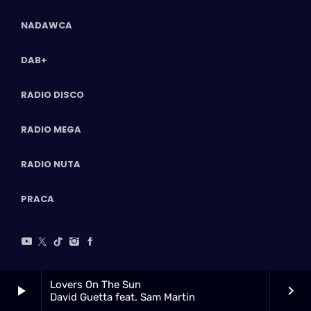
NADAWCA
DAB+
RADIO DISCO
RADIO MEGA
RADIO NUTA
PRACA
Lovers On The Sun
play_arrow
keyboard_arrow_right
David Guetta feat. Sam Martin