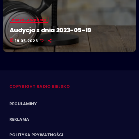
POZYCJA WRÓBLA
Audycja z dnia 2023-05-19
today
19.05.2023
COPYRIGHT RADIO BIELSKO
REGULAMINY
REKLAMA
POLITYKA PRYWATNOŚCI