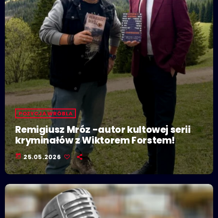
POZYCJA WRÓBLA
Remigiusz Mróz -autor kultowej serii
kryminałów z Wiktorem Forstem!
today
25.05.2026