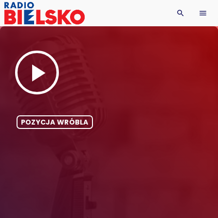
search
menu
play_arrow
POZYCJA WRÓBLA