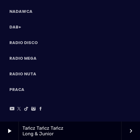
NADAWCA
DAB+
RADIO DISCO
RADIO MEGA
RADIO NUTA
PRACA
Tańcz Tańcz Tańcz
play_arrow
keyboard_arrow_right
Long & Junior