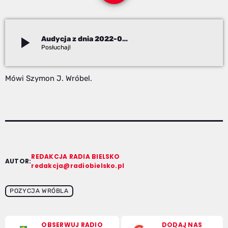
play_arrow
Audycja z dnia 2022-06-10
Szymon J. Wróbel
Mówi Szymon J. Wróbel.
REDAKCJA RADIA BIELSKO
AUTOR:
redakcja@radiobielsko.pl
POZYCJA WRÓBLA
OBSERWUJ RADIO
DODAJ NAS