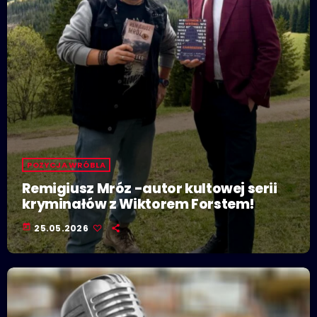
POZYCJA WRÓBLA
Remigiusz Mróz -autor kultowej serii
kryminałów z Wiktorem Forstem!
today
25.05.2026