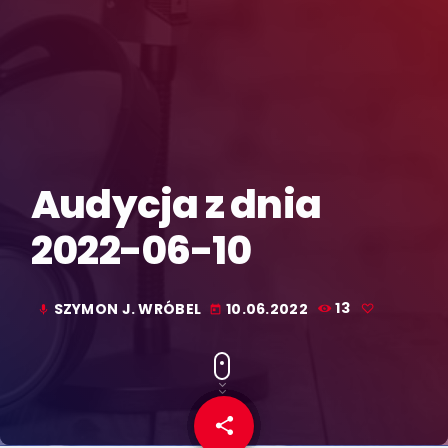
Audycja z dnia
2022-06-10
SZYMON J. WRÓBEL
10.06.2022
13
mic
today
share
email