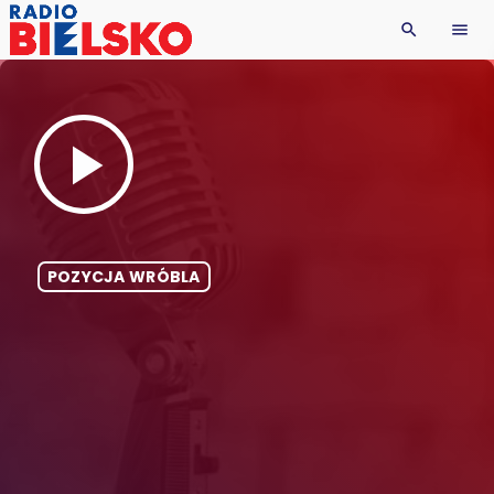
search
menu
play_arrow
POZYCJA WRÓBLA