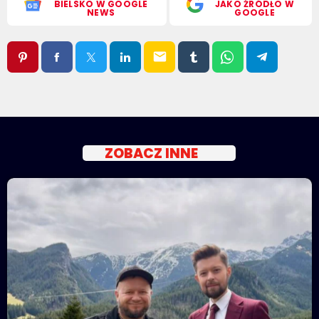
BIELSKO W GOOGLE
JAKO ŹRÓDŁO W
NEWS
GOOGLE
email
ZOBACZ INNE