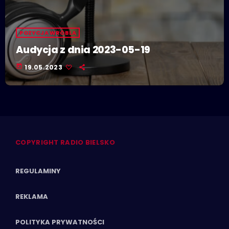
POZYCJA WRÓBLA
Audycja z dnia 2023-05-19
today
19.05.2023
COPYRIGHT RADIO BIELSKO
REGULAMINY
REKLAMA
POLITYKA PRYWATNOŚCI