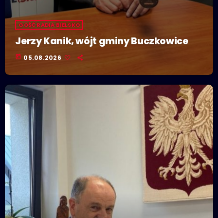
GOŚĆ RADIA BIELSKO
Jerzy Kanik, wójt gminy Buczkowice
today
05.08.2026