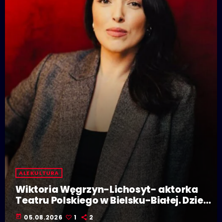
ALE KULTURA
Wiktoria Węgrzyn-Lichosyt- aktorka
Teatru Polskiego w Bielsku-Białej. Dzieje
się w Polskiej Stolicy Kultury!
today
05.08.2026
1
2