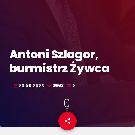
Antoni Szlagor,
burmistrz Żywca
26.05.2026
3563
2
today
share
email
2