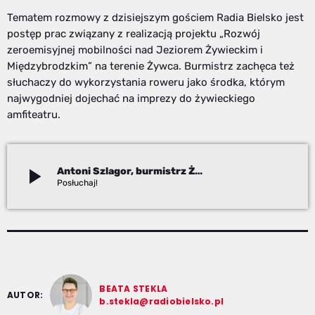
Tematem rozmowy z dzisiejszym gościem Radia Bielsko jest
postęp prac związany z realizacją projektu „Rozwój
zeroemisyjnej mobilności nad Jeziorem Żywieckim i
Międzybrodzkim” na terenie Żywca. Burmistrz zachęca też
słuchaczy do wykorzystania roweru jako środka, którym
najwygodniej dojechać na imprezy do żywieckiego
amfiteatru.
play_arrow
Antoni Szlagor, burmistrz Żywca
Beata Stekla
BEATA STEKLA
AUTOR:
b.stekla@radiobielsko.pl