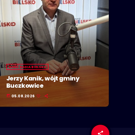
GOŚĆ RADIA BIELSKO
Jerzy Kanik, wójt gminy
Buczkowice
05.08.2026
today
share
email