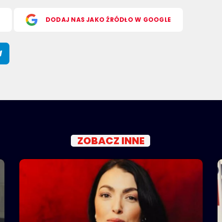
S
DODAJ NAS JAKO ŹRÓDŁO W GOOGLE
ZOBACZ INNE