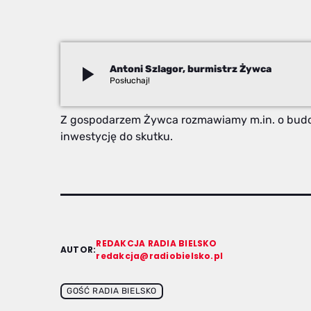
play_arrow
Antoni Szlagor, burmistrz Żywca
Redakcja
Z gospodarzem Żywca rozmawiamy m.in. o budowi
inwestycję do skutku.
REDAKCJA RADIA BIELSKO
AUTOR:
redakcja@radiobielsko.pl
GOŚĆ RADIA BIELSKO