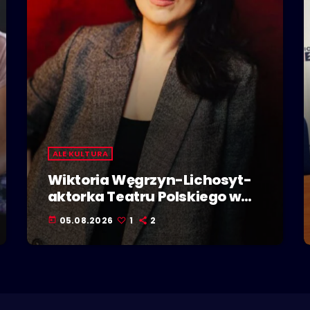
ALE KULTURA
Wiktoria Węgrzyn-Lichosyt-
aktorka Teatru Polskiego w
Bielsku-Białej. Dzieje się w
05.08.2026
1
2
today
Polskiej Stolicy Kultury!