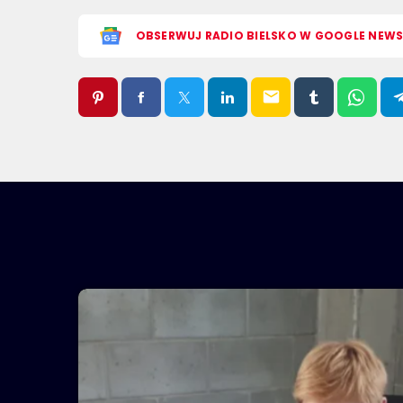
OBSERWUJ RADIO BIELSKO W GOOGLE NEW
email