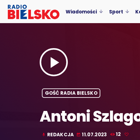
Wiadomości
Sport
K
play_arrow
GOŚĆ RADIA BIELSKO
Antoni Szlag
REDAKCJA
11.07.2023
12
mic
today