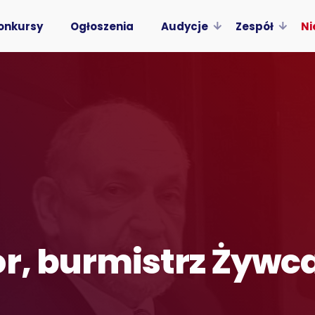
onkursy
Ogłoszenia
Audycje
Zespół
Ni
or, burmistrz Żywc