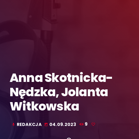
Anna Skotnicka-
Nędzka, Jolanta
Witkowska
REDAKCJA
04.09.2023
9
mic
today