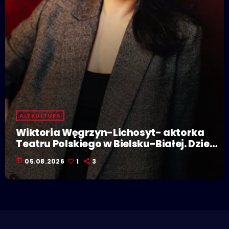
ALE KULTURA
Wiktoria Węgrzyn-Lichosyt- aktorka
Teatru Polskiego w Bielsku-Białej. Dzieje
się w Polskiej Stolicy Kultury!
today
05.08.2026
1
3