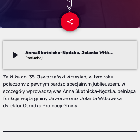
share
email
play_arrow
Anna Skotnicka-Nędzka, Jolanta Witkowska
Redakcja
Za kilka dni 35. Jaworzański Wrzesień, w tym roku
połączony z pewnym bardzo specjalnym jubileuszem. W
szczegóły wprowadzą was Anna Skotnicka-Nędzka, pełniąca
funkcję wójta gminy Jaworze oraz Jolanta Witkowska,
dyrektor Ośrodka Promocji Gminy.