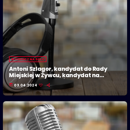
WYSKOCZ NA SOLO
Antoni Szlagor, kandydat do Rady
Miejskiej w Żywcu, kandydat na
burmistrza Żywca (KWW Burmistrza
today
03.04.2024
Antoniego Szlagora)