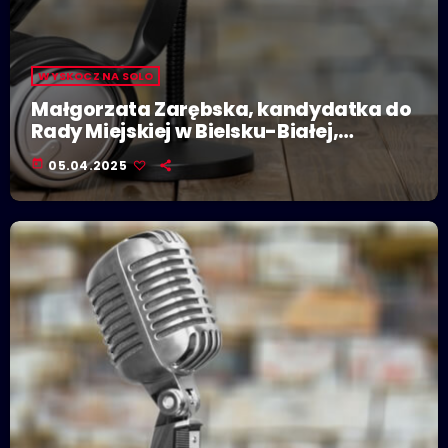
WYSKOCZ NA SOLO
Małgorzata Zarębska, kandydatka do
Rady Miejskiej w Bielsku-Białej,
kandydatka na prezydenta Bielska-
today
05.04.2025
Białej (KWW Zarębska i Niezależni.BB)