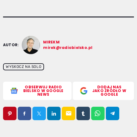
MIREKM
AUTOR:
mirek@radiobielsko.pl
WYSKOCZ NA SOLO
OBSERWUJ RADIO
DODAJ NAS
BIELSKO W GOOGLE
JAKO ŹRÓDŁO W
NEWS
GOOGLE
email