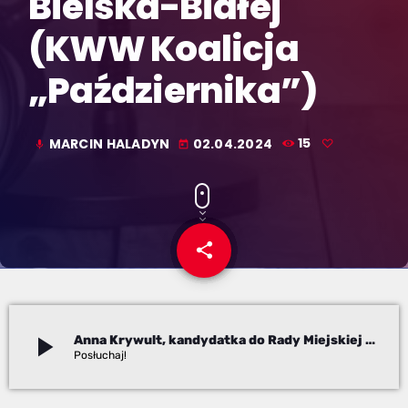
Bielska-Białej
(KWW Koalicja
„Października”)
MARCIN HALADYN
02.04.2024
15
mic
today
share
email
play_arrow
Anna Krywult, kandydatka do Rady Miejskiej Bielska-Białej (KWW Koalicja "Października")
Marcin Haladyn