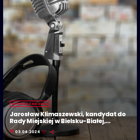
WYSKOCZ NA SOLO
Jarosław Klimaszewski, kandydat do
Rady Miejskiej w Bielsku-Białej,
kandydat na prezydenta Bielska-Białej
today
03.04.2024
(KWW Jarosława Klimaszewskiego)