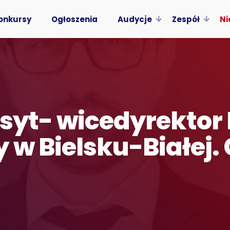
onkursy
Ogłoszenia
Audycje
Zespół
Ni
osyt- wicedyrektor
w Bielsku-Białej. 