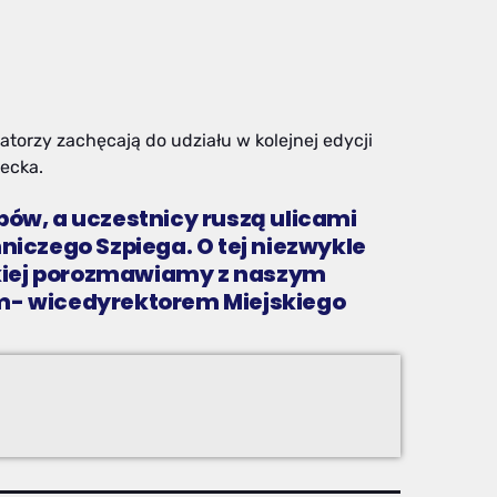
atorzy zachęcają do udziału w kolejnej edycji
iecka.
pów, a uczestnicy ruszą ulicami
niczego Szpiega. O tej niezwykle
jskiej porozmawiamy z naszym
tem- wicedyrektorem Miejskiego