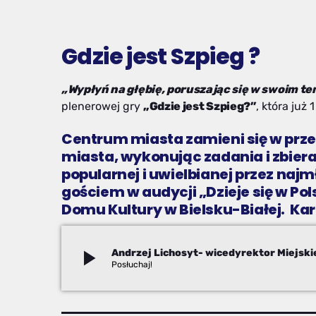
Gdzie jest Szpieg ?
„Wypłyń na głębię, poruszając się w swoim 
plenerowej gry
„Gdzie jest Szpieg?”
, która już
Centrum miasta zamieni się w prze
miasta, wykonując zadania i zbiera
popularnej i uwielbianej przez na
gościem w audycji „Dzieje się w Po
Domu Kultury w Bielsku-Białej. K
play_arrow
Monika Piasecka