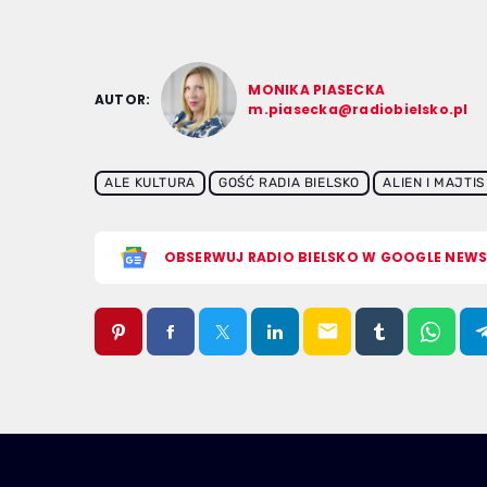
MONIKA PIASECKA
AUTOR:
m.piasecka@radiobielsko.pl
ALE KULTURA
GOŚĆ RADIA BIELSKO
ALIEN I MAJTIS
OBSERWUJ RADIO BIELSKO W GOOGLE NEW
email