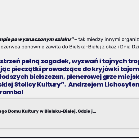
tempie po wyznaczonym szlaku”
– tak miedzy innymi organiz
 1 czerwca ponownie zawita do Bielska-Białej z okazji Dnia Dz
strzeń pełną zagadek, wyzwań i tajnych tro
jąc pieczątki prowadzące do kryjówki tajem
jmłodszych bielszczan, plenerowej grze mie
lskiej Stolicy Kultury”. Andrzejem Lichosy
arramba!
Andrzej Lichosyt- wicedyrektor Miejskiego Domu Kultury w Bielsku-Białej. Gdzie jest Szpieg?