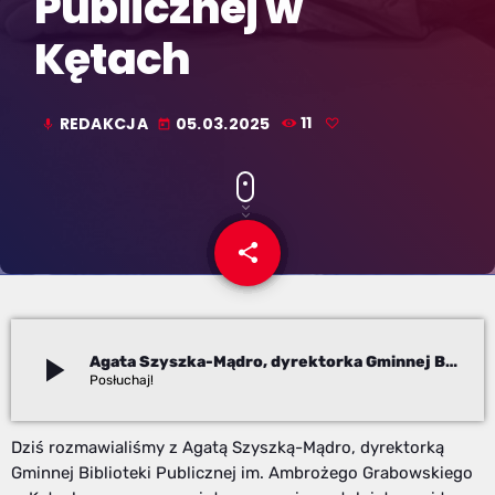
Publicznej w
Kętach
REDAKCJA
05.03.2025
11
mic
today
share
email
play_arrow
Agata Szyszka-Mądro, dyrektorka Gminnej Biblioteki Publicznej w Kętach
Redakcja
Dziś rozmawialiśmy z Agatą Szyszką-Mądro, dyrektorką
Gminnej Biblioteki Publicznej im. Ambrożego Grabowskiego