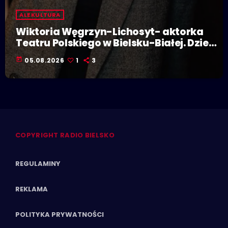
ALE KULTURA
Wiktoria Węgrzyn-Lichosyt- aktorka
Teatru Polskiego w Bielsku-Białej. Dzieje
się w Polskiej Stolicy Kultury!
today
05.08.2026
1
3
COPYRIGHT RADIO BIELSKO
REGULAMINY
REKLAMA
POLITYKA PRYWATNOŚCI