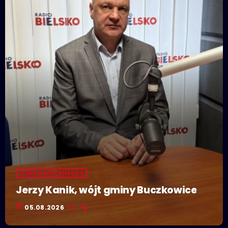
GOŚĆ RADIA BIELSKO
Jerzy Kanik, wójt gminy Buczkowice
today
05.08.2026