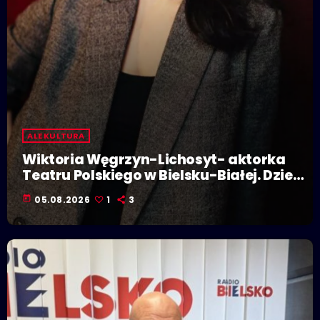
ALE KULTURA
Wiktoria Węgrzyn-Lichosyt- aktorka
Teatru Polskiego w Bielsku-Białej. Dzieje
się w Polskiej Stolicy Kultury!
today
05.08.2026
1
3