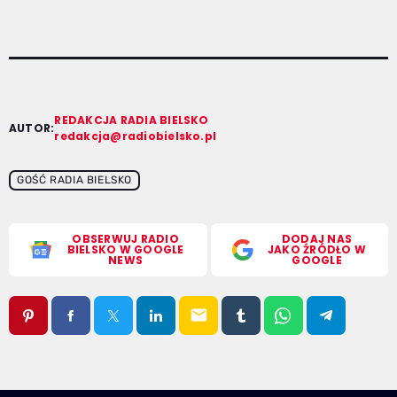
REDAKCJA RADIA BIELSKO
AUTOR:
redakcja@radiobielsko.pl
GOŚĆ RADIA BIELSKO
OBSERWUJ RADIO
DODAJ NAS
BIELSKO W GOOGLE
JAKO ŹRÓDŁO W
NEWS
GOOGLE
email