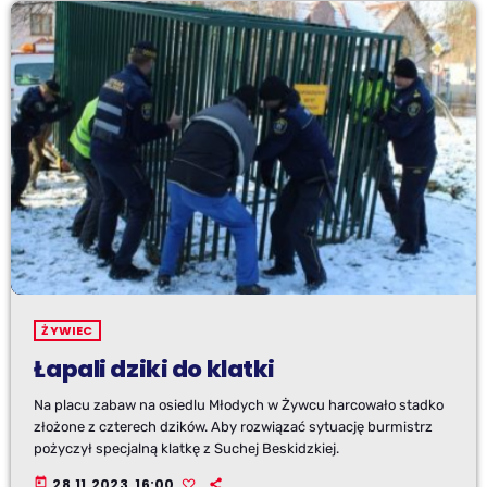
ŻYWIEC
Łapali dziki do klatki
Na placu zabaw na osiedlu Młodych w Żywcu harcowało stadko
złożone z czterech dzików. Aby rozwiązać sytuację burmistrz
pożyczył specjalną klatkę z Suchej Beskidzkiej.
today
28.11.2023, 16:00