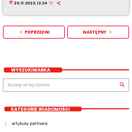
today
20.11.2023, 12:24
POPRZEDNI
NASTĘPNY
navigate_before
navigate_next
WYSZUKIWARKA
search
KATEGORIE WIADOMOŚCI
artykuły partnera