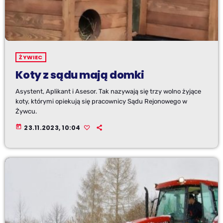
ŻYWIEC
Koty z sądu mają domki
Asystent, Aplikant i Asesor. Tak nazywają się trzy wolno żyjące
koty, którymi opiekują się pracownicy Sądu Rejonowego w
Żywcu.
today
23.11.2023, 10:04