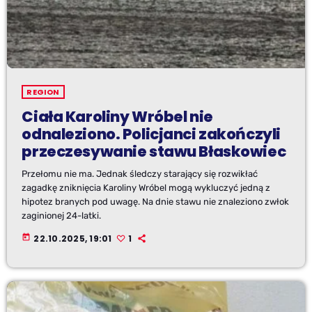
REGION
Ciała Karoliny Wróbel nie
odnaleziono. Policjanci zakończyli
przeczesywanie stawu Błaskowiec
Przełomu nie ma. Jednak śledczy starający się rozwikłać
zagadkę zniknięcia Karoliny Wróbel mogą wykluczyć jedną z
hipotez branych pod uwagę. Na dnie stawu nie znaleziono zwłok
zaginionej 24-latki.
today
22.10.2025, 19:01
1