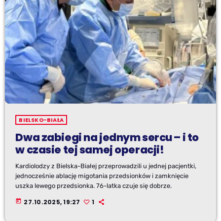
BIELSKO-BIAŁA
Dwa zabiegi na jednym sercu – i to
w czasie tej samej operacji!
Kardiolodzy z Bielska-Białej przeprowadzili u jednej pacjentki,
jednocześnie ablację migotania przedsionków i zamknięcie
uszka lewego przedsionka. 76-latka czuje się dobrze.
today
27.10.2025, 19:27
1