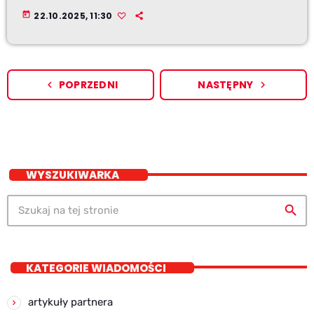
today
22.10.2025, 11:30
POPRZEDNI
NASTĘPNY
navigate_before
navigate_next
WYSZUKIWARKA
search
KATEGORIE WIADOMOŚCI
artykuły partnera