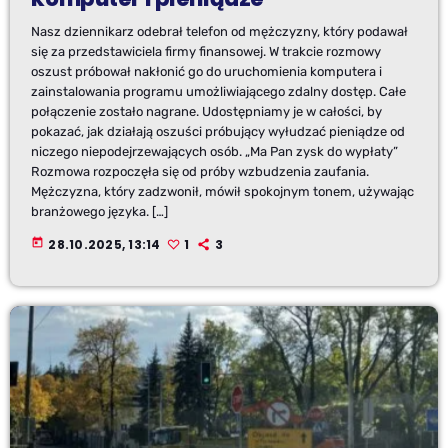
Nasz dziennikarz odebrał telefon od mężczyzny, który podawał
się za przedstawiciela firmy finansowej. W trakcie rozmowy
oszust próbował nakłonić go do uruchomienia komputera i
zainstalowania programu umożliwiającego zdalny dostęp. Całe
połączenie zostało nagrane. Udostępniamy je w całości, by
pokazać, jak działają oszuści próbujący wyłudzać pieniądze od
niczego niepodejrzewających osób. „Ma Pan zysk do wypłaty”
Rozmowa rozpoczęła się od próby wzbudzenia zaufania.
Mężczyzna, który zadzwonił, mówił spokojnym tonem, używając
branżowego języka. […]
today
28.10.2025, 13:14
1
3