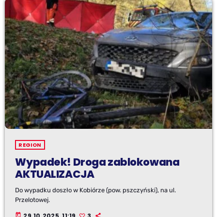
REGION
Wypadek! Droga zablokowana
AKTUALIZACJA
Do wypadku doszło w Kobiórze (pow. pszczyński), na ul.
Przelotowej.
today
29.10.2025, 11:19
3