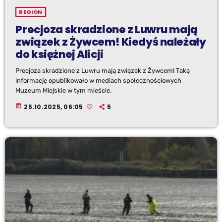
REGION
Precjoza skradzione z Luwru mają
związek z Żywcem! Kiedyś należały
do księżnej Alicji
Precjoza skradzione z Luwru mają związek z Żywcem! Taką
informację opublikowało w mediach społecznościowych
Muzeum Miejskie w tym mieście.
today
25.10.2025, 06:05
5