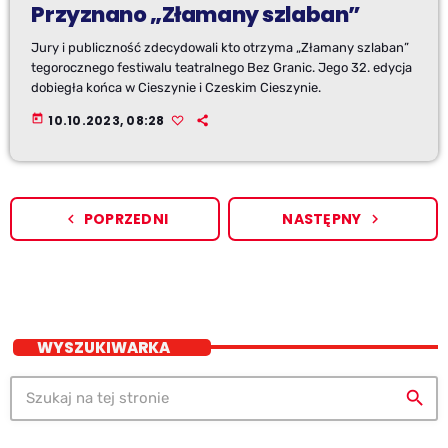
Przyznano „Złamany szlaban”
Jury i publiczność zdecydowali kto otrzyma „Złamany szlaban”
tegorocznego festiwalu teatralnego Bez Granic. Jego 32. edycja
dobiegła końca w Cieszynie i Czeskim Cieszynie.
today
10.10.2023, 08:28
POPRZEDNI
NASTĘPNY
navigate_before
navigate_next
WYSZUKIWARKA
search