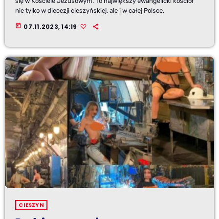
się w Kościele Jezusowym. To największy ewangelicki kościół
nie tylko w diecezji cieszyńskiej, ale i w całej Polsce.
today
07.11.2023, 14:19
CIESZYN