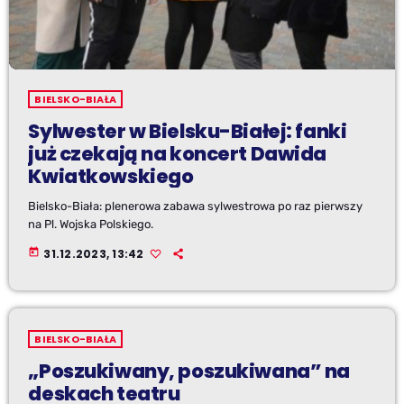
BIELSKO-BIAŁA
Sylwester w Bielsku-Białej: fanki
już czekają na koncert Dawida
Kwiatkowskiego
Bielsko-Biała: plenerowa zabawa sylwestrowa po raz pierwszy
na Pl. Wojska Polskiego.
today
31.12.2023, 13:42
BIELSKO-BIAŁA
„Poszukiwany, poszukiwana” na
deskach teatru