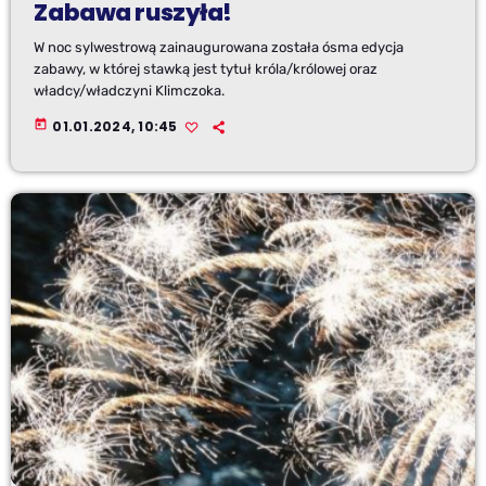
Zabawa ruszyła!
W noc sylwestrową zainaugurowana została ósma edycja
zabawy, w której stawką jest tytuł króla/królowej oraz
władcy/władczyni Klimczoka.
today
01.01.2024, 10:45