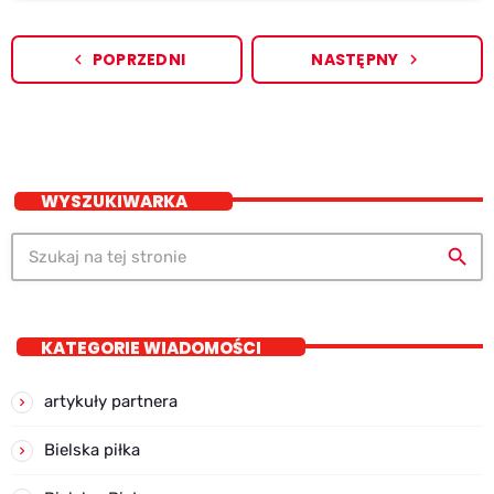
POPRZEDNI
NASTĘPNY
navigate_before
navigate_next
WYSZUKIWARKA
search
KATEGORIE WIADOMOŚCI
artykuły partnera
Bielska piłka