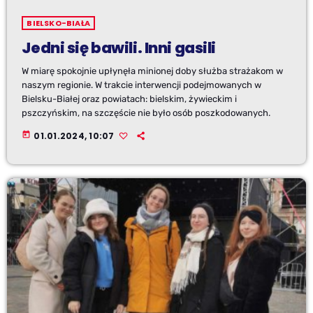
BIELSKO-BIAŁA
Jedni się bawili. Inni gasili
W miarę spokojnie upłynęła minionej doby służba strażakom w
naszym regionie. W trakcie interwencji podejmowanych w
Bielsku-Białej oraz powiatach: bielskim, żywieckim i
pszczyńskim, na szczęście nie było osób poszkodowanych.
today
01.01.2024, 10:07