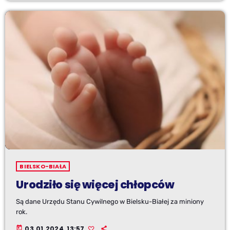
BIELSKO-BIAŁA
Urodziło się więcej chłopców
Są dane Urzędu Stanu Cywilnego w Bielsku-Białej za miniony
rok.
today
03.01.2024, 13:57