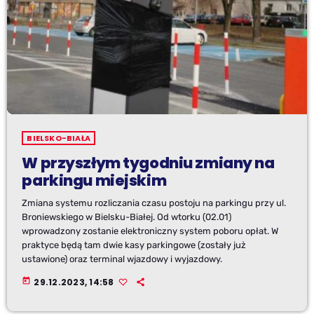
BIELSKO-BIAŁA
W przyszłym tygodniu zmiany na
parkingu miejskim
Zmiana systemu rozliczania czasu postoju na parkingu przy ul.
Broniewskiego w Bielsku-Białej. Od wtorku (02.01)
wprowadzony zostanie elektroniczny system poboru opłat. W
praktyce będą tam dwie kasy parkingowe (zostały już
ustawione) oraz terminal wjazdowy i wyjazdowy.
today
29.12.2023, 14:58