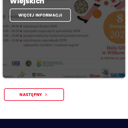
Wiejskich
WIĘCEJ INFORMACJI
NASTĘPNY
navigate_next