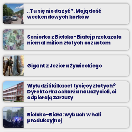
„Tu się nie da żyć”. Mają dość
weekendowych korków
Seniorka z Bielska-Białej przekazała
niemal milion złotych oszustom
Gigant z Jeziora Żywieckiego
Wyłudzili kilkaset tysięcy złotych?
Dyrektorka oskarża nauczycieli, ci
odpierają zarzuty
Bielsko-Biała: wybuch w hali
produkcyjnej