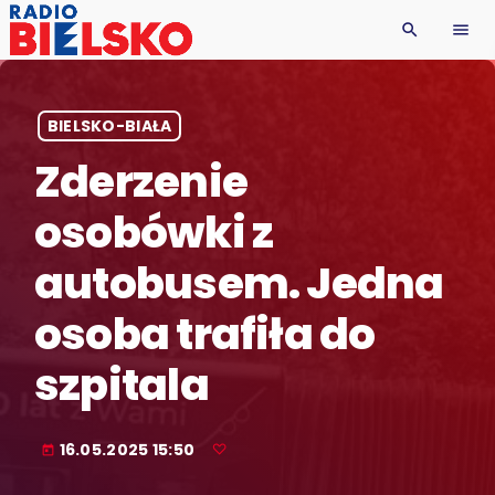
search
menu
BIELSKO-BIAŁA
Zderzenie
osobówki z
autobusem. Jedna
osoba trafiła do
szpitala
16.05.2025 15:50
today