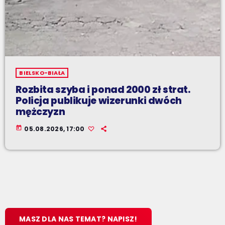
BIELSKO-BIAŁA
Rozbita szyba i ponad 2000 zł strat.
Policja publikuje wizerunki dwóch
mężczyzn
today
05.08.2026, 17:00
MASZ DLA NAS TEMAT? NAPISZ!