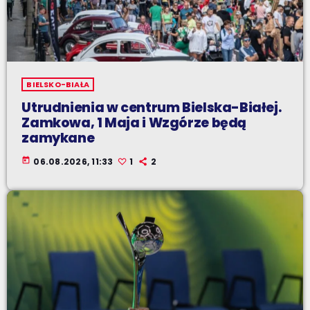
BIELSKO-BIAŁA
Utrudnienia w centrum Bielska-Białej.
Zamkowa, 1 Maja i Wzgórze będą
zamykane
today
06.08.2026, 11:33
1
2