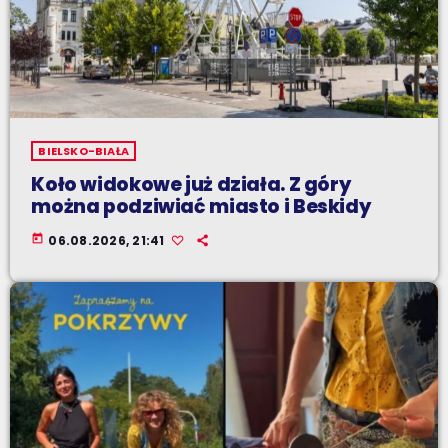
BIELSKO-BIAŁA
Koło widokowe już działa. Z góry
można podziwiać miasto i Beskidy
today
06.08.2026, 21:41