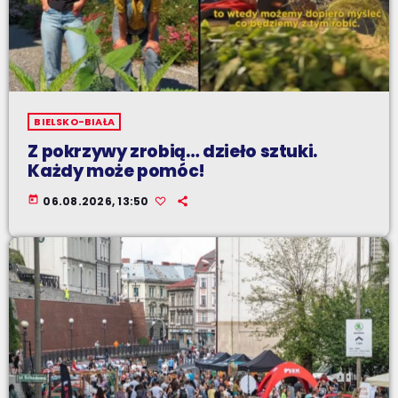
BIELSKO-BIAŁA
Z pokrzywy zrobią… dzieło sztuki.
Każdy może pomóc!
today
06.08.2026, 13:50