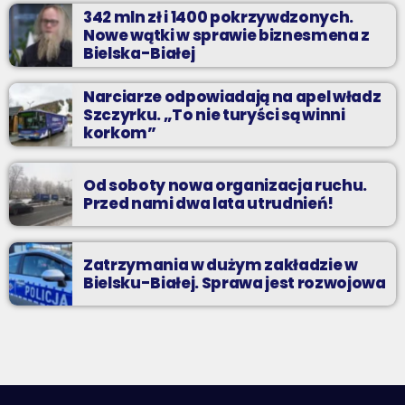
342 mln zł i 1400 pokrzywdzonych.
Nowe wątki w sprawie biznesmena z
Bielska-Białej
Narciarze odpowiadają na apel władz
Szczyrku. „To nie turyści są winni
korkom”
Od soboty nowa organizacja ruchu.
Przed nami dwa lata utrudnień!
Zatrzymania w dużym zakładzie w
Bielsku-Białej. Sprawa jest rozwojowa