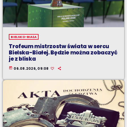
BIELSKO-BIAŁA
Trofeum mistrzostw świata w sercu
Bielska-Białej. Będzie można zobaczyć
je z bliska
today
06.08.2026, 09:08