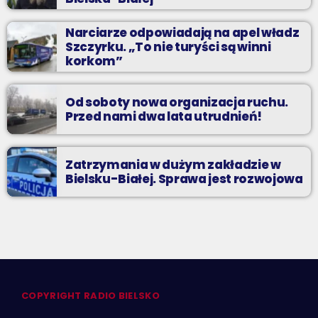
Narciarze odpowiadają na apel władz
Szczyrku. „To nie turyści są winni
korkom”
Od soboty nowa organizacja ruchu.
Przed nami dwa lata utrudnień!
Zatrzymania w dużym zakładzie w
Bielsku-Białej. Sprawa jest rozwojowa
COPYRIGHT RADIO BIELSKO