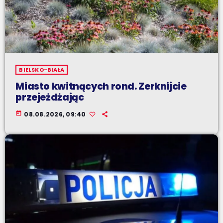
BIELSKO-BIAŁA
Miasto kwitnących rond. Zerknijcie
przejeżdżając
today
08.08.2026, 09:40