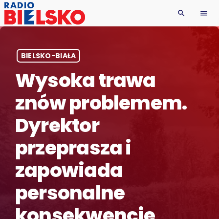
search
menu
BIELSKO-BIAŁA
Wysoka trawa
znów problemem.
Dyrektor
przeprasza i
zapowiada
personalne
konsekwencje