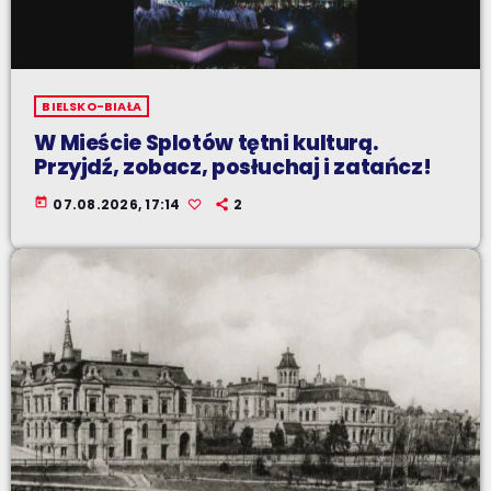
BIELSKO-BIAŁA
W Mieście Splotów tętni kulturą.
Przyjdź, zobacz, posłuchaj i zatańcz!
today
07.08.2026, 17:14
2