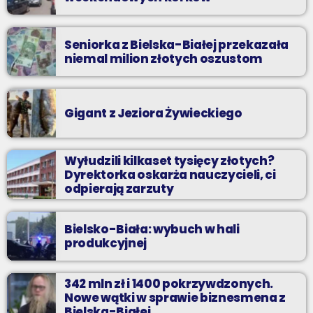
Seniorka z Bielska-Białej przekazała
niemal milion złotych oszustom
Gigant z Jeziora Żywieckiego
Wyłudzili kilkaset tysięcy złotych?
Dyrektorka oskarża nauczycieli, ci
odpierają zarzuty
Bielsko-Biała: wybuch w hali
produkcyjnej
342 mln zł i 1400 pokrzywdzonych.
Nowe wątki w sprawie biznesmena z
Bielska-Białej