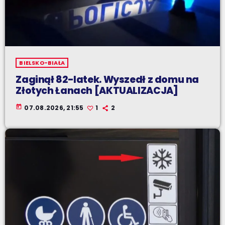
BIELSKO-BIAŁA
Zaginął 82-latek. Wyszedł z domu na
Złotych Łanach [AKTUALIZACJA]
today
07.08.2026, 21:55
1
2