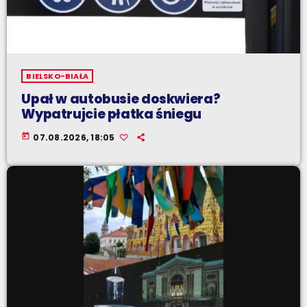
BIELSKO-BIAŁA
Upał w autobusie doskwiera?
Wypatrujcie płatka śniegu
today
07.08.2026, 18:05