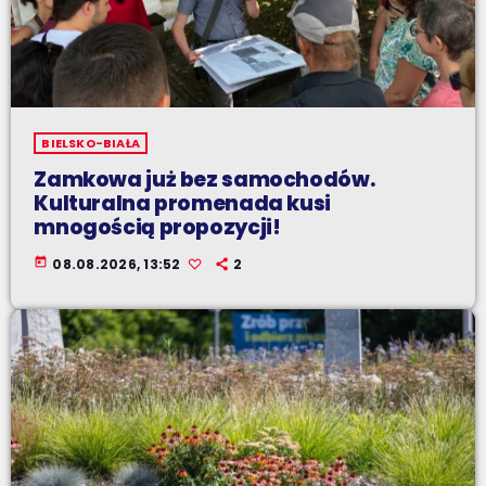
BIELSKO-BIAŁA
Zamkowa już bez samochodów.
Kulturalna promenada kusi
mnogością propozycji!
today
08.08.2026, 13:52
2