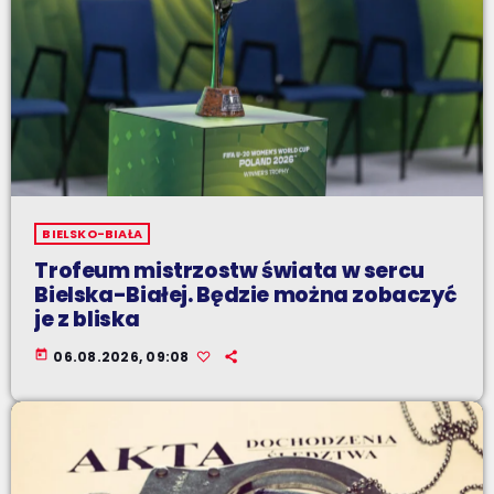
BIELSKO-BIAŁA
Trofeum mistrzostw świata w sercu
Bielska-Białej. Będzie można zobaczyć
je z bliska
today
06.08.2026, 09:08