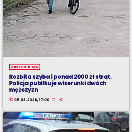
BIELSKO-BIAŁA
Rozbita szyba i ponad 2000 zł strat.
Policja publikuje wizerunki dwóch
mężczyzn
today
05.08.2026, 17:00