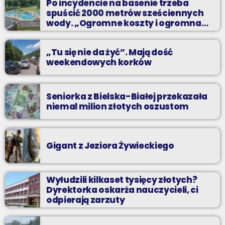
Po incydencie na basenie trzeba
odpocząć?
spuścić 2000 metrów sześciennych
wody. „Ogromne koszty i ogromna
praca”
„Tu się nie da żyć”. Mają dość
weekendowych korków
Seniorka z Bielska-Białej przekazała
niemal milion złotych oszustom
Gigant z Jeziora Żywieckiego
Wyłudzili kilkaset tysięcy złotych?
Dyrektorka oskarża nauczycieli, ci
odpierają zarzuty