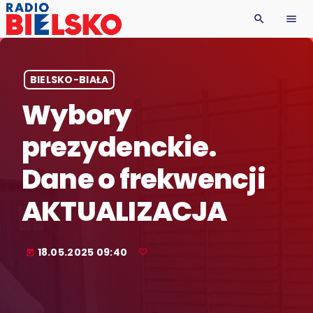
search
menu
BIELSKO-BIAŁA
Wybory
prezydenckie.
Dane o frekwencji
AKTUALIZACJA
18.05.2025 09:40
today