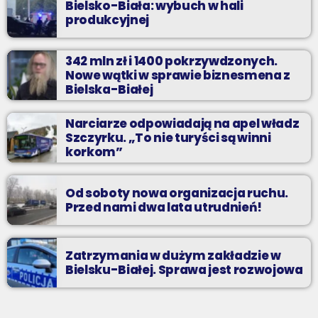
Bielsko-Biała: wybuch w hali
produkcyjnej
342 mln zł i 1400 pokrzywdzonych.
Nowe wątki w sprawie biznesmena z
Bielska-Białej
Narciarze odpowiadają na apel władz
Szczyrku. „To nie turyści są winni
korkom”
Od soboty nowa organizacja ruchu.
Przed nami dwa lata utrudnień!
Zatrzymania w dużym zakładzie w
Bielsku-Białej. Sprawa jest rozwojowa