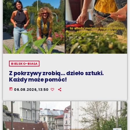
BIELSKO-BIAŁA
Z pokrzywy zrobią… dzieło sztuki.
Każdy może pomóc!
today
06.08.2026, 13:50