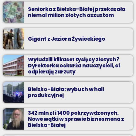
Seniorka z Bielska-Białej przekazała
niemal milion złotych oszustom
Gigant z Jeziora Żywieckiego
Wyłudzili kilkaset tysięcy złotych?
Dyrektorka oskarża nauczycieli, ci
odpierają zarzuty
Bielsko-Biała: wybuch w hali
produkcyjnej
342 mln zł i 1400 pokrzywdzonych.
Nowe wątki w sprawie biznesmena z
Bielska-Białej