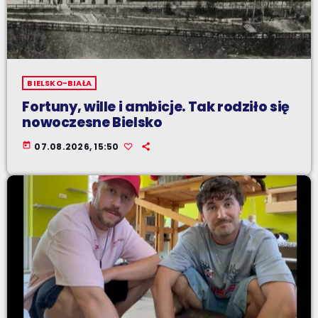
BIELSKO-BIAŁA
Fortuny, wille i ambicje. Tak rodziło się
nowoczesne Bielsko
today
07.08.2026, 15:50