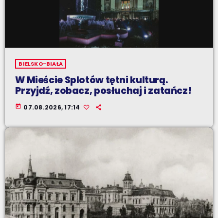
BIELSKO-BIAŁA
W Mieście Splotów tętni kulturą.
Przyjdź, zobacz, posłuchaj i zatańcz!
today
07.08.2026, 17:14