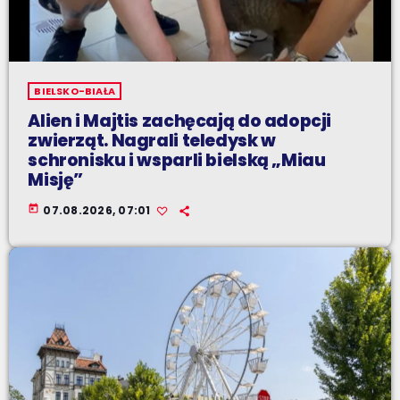
BIELSKO-BIAŁA
Alien i Majtis zachęcają do adopcji
zwierząt. Nagrali teledysk w
schronisku i wsparli bielską „Miau
Misję”
today
07.08.2026, 07:01