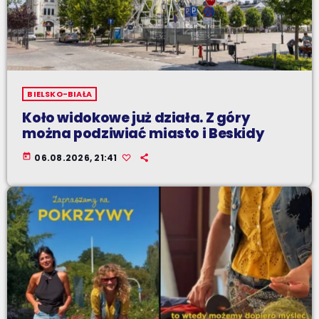
BIELSKO-BIAŁA
Koło widokowe już działa. Z góry
można podziwiać miasto i Beskidy
today
06.08.2026, 21:41