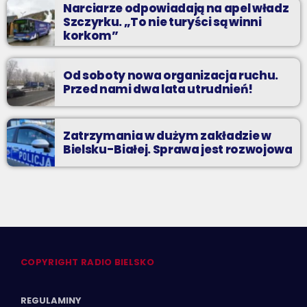
Narciarze odpowiadają na apel władz
Szczyrku. „To nie turyści są winni
korkom”
Od soboty nowa organizacja ruchu.
Przed nami dwa lata utrudnień!
Zatrzymania w dużym zakładzie w
Bielsku-Białej. Sprawa jest rozwojowa
COPYRIGHT RADIO BIELSKO
REGULAMINY