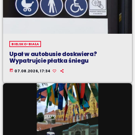
BIELSKO-BIAŁA
Upał w autobusie doskwiera?
Wypatrujcie płatka śniegu
today
07.08.2026, 17:34