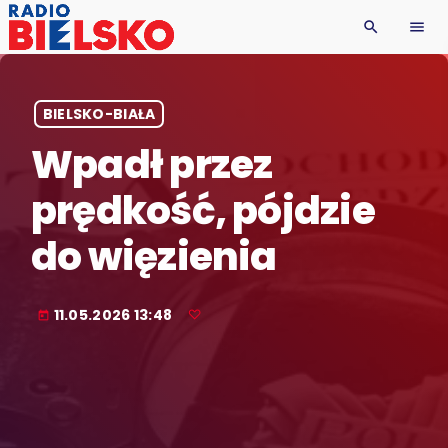
search
menu
BIELSKO-BIAŁA
Wpadł przez
prędkość, pójdzie
do więzienia
11.05.2026 13:48
today