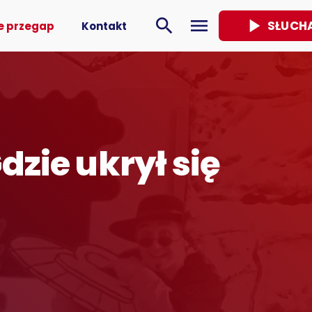
play_arrow
search
menu
SŁUCH
e przegap
Kontakt
dzie ukrył się