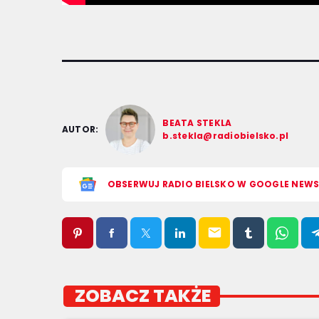
BEATA STEKLA
AUTOR:
b.stekla@radiobielsko.pl
OBSERWUJ RADIO BIELSKO W GOOGLE NEW
email
ZOBACZ TAKŻE