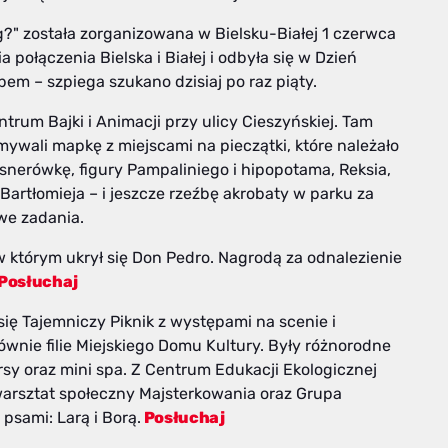
g?" została zorganizowana w Bielsku-Białej 1 czerwca
połączenia Bielska i Białej i odbyła się w Dzień
bem – szpiega szukano dzisiaj po raz piąty.
trum Bajki i Animacji przy ulicy Cieszyńskiej. Tam
wali mapkę z miejscami na pieczątki, które należało
snerówkę, figury Pampaliniego i hipopotama, Reksia,
 Bartłomieja – i jeszcze rzeźbę akrobaty w parku za
we zadania.
 w którym ukrył się Don Pedro. Nagrodą za odnalezienie
Posłuchaj
ię Tajemniczy Piknik z występami na scenie i
ównie filie Miejskiego Domu Kultury. Były różnorodne
sy oraz mini spa. Z Centrum Edukacji Ekologicznej
warsztat społeczny Majsterkowania oraz Grupa
sami: Larą i Borą.
Posłuchaj