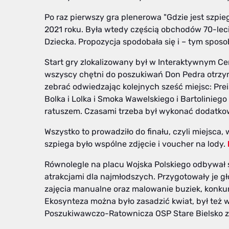
Po raz pierwszy gra plenerowa "Gdzie jest szpie
2021 roku. Była wtedy częścią obchodów 70-lecia 
Dziecka. Propozycja spodobała się i – tym sposo
Start gry zlokalizowany był w Interaktywnym Cen
wszyscy chętni do poszukiwań Don Pedra otrzymy
zebrać odwiedzając kolejnych sześć miejsc: Prei
Bolka i Lolka i Smoka Wawelskiego i Bartoliniego
ratuszem. Czasami trzeba był wykonać dodatko
Wszystko to prowadziło do finału, czyli miejsca,
szpiega było wspólne zdjęcie i voucher na lody.
Równolegle na placu Wojska Polskiego odbywał s
atrakcjami dla najmłodszych. Przygotowały je gł
zajęcia manualne oraz malowanie buziek, konkur
Ekosynteza można było zasadzić kwiat, był też 
Poszukiwawczo-Ratownicza OSP Stare Bielsko z p