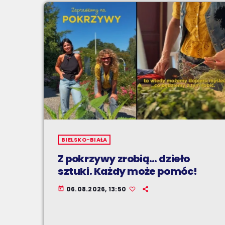
BIELSKO-BIAŁA
Z pokrzywy zrobią… dzieło
sztuki. Każdy może pomóc!
06.08.2026, 13:50
today