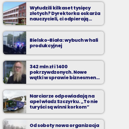
Wyłudzili kilkaset tysięcy
złotych? Dyrektorka oskarża
nauczycieli, ci odpierają
zarzuty
Bielsko-Biała: wybuch w hali
produkcyjnej
342 mln zł i 1400
pokrzywdzonych. Nowe
wątki w sprawie biznesmena
z Bielska-Białej
Narciarze odpowiadają na
apel władz Szczyrku. „To nie
turyści są winni korkom”
Od soboty nowa organizacja