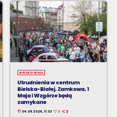
BIELSKO-BIAŁA
Utrudnienia w centrum
Bielska-Białej. Zamkowa, 1
Maja i Wzgórze będą
zamykane
06.08.2026, 11:33
1
2
today