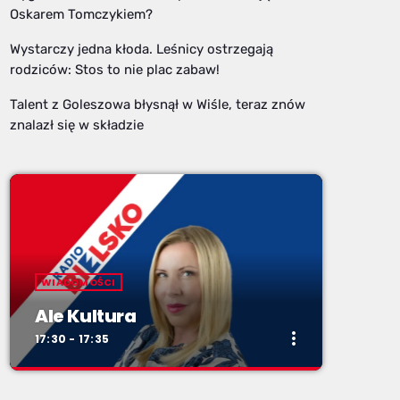
Oskarem Tomczykiem?
Wystarczy jedna kłoda. Leśnicy ostrzegają
rodziców: Stos to nie plac zabaw!
Talent z Goleszowa błysnął w Wiśle, teraz znów
znalazł się w składzie
WIADOMOŚCI
Ale Kultura
more_vert
17:30 - 17:35
close