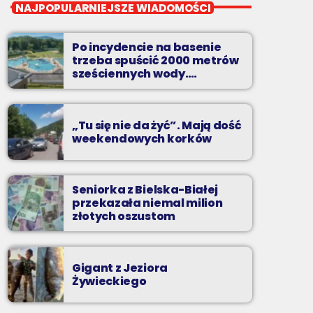
Ale Kultura
NAJPOPULARNIEJSZE WIADOMOŚCI
od poniedziałku do piątku o 17:30
Po incydencie na basenie
Teatr, kino, muzyka, sztuka - czyli wszystko
trzeba spuścić 2000 metrów
to, co interesuje kulturalnego człowieka.
sześciennych wody.
„Ogromne koszty i ogromna
praca”
„Tu się nie da żyć”. Mają dość
weekendowych korków
Seniorka z Bielska-Białej
przekazała niemal milion
złotych oszustom
Gigant z Jeziora
Żywieckiego