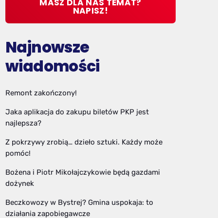
MASZ DLA NAS TEMAT?
NAPISZ!
Najnowsze
wiadomości
Remont zakończony!
Jaka aplikacja do zakupu biletów PKP jest
najlepsza?
Z pokrzywy zrobią… dzieło sztuki. Każdy może
pomóc!
Bożena i Piotr Mikołajczykowie będą gazdami
dożynek
Beczkowozy w Bystrej? Gmina uspokaja: to
działania zapobiegawcze