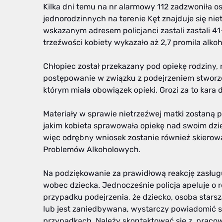
Kilka dni temu na nr alarmowy 112 zadzwoniła o
jednorodzinnych na terenie Kęt znajduje się nie
wskazanym adresem policjanci zastali zastali 41-
trzeźwości kobiety wykazało aż 2,7 promila alkoh
Chłopiec został przekazany pod opiekę rodziny,
postępowanie w związku z podejrzeniem stworzen
którym miała obowiązek opieki. Grozi za to kara 
Materiały w sprawie nietrzeźwej matki zostaną
jakim kobieta sprawowała opiekę nad swoim dzie
więc odrębny wniosek zostanie również skierow
Problemów Alkoholowych.
Na podziękowanie za prawidłową reakcję zasługu
wobec dziecka. Jednocześnie policja apeluje o
przypadku podejrzenia, że dziecko, osoba stars
lub jest zaniedbywana, wystarczy powiadomić 
przypadkach. Należy skontaktować się z praco