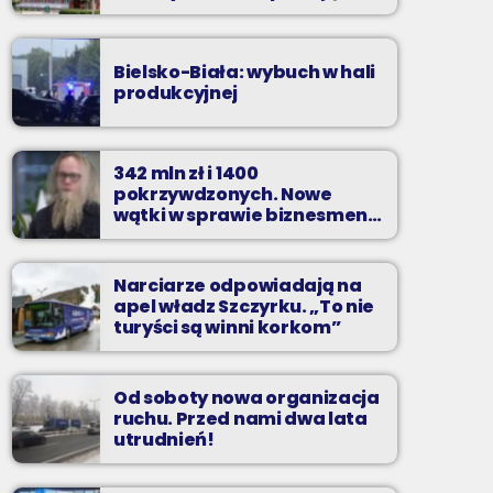
zarzuty
Bielsko-Biała: wybuch w hali
produkcyjnej
342 mln zł i 1400
pokrzywdzonych. Nowe
wątki w sprawie biznesmena
z Bielska-Białej
Narciarze odpowiadają na
apel władz Szczyrku. „To nie
turyści są winni korkom”
Od soboty nowa organizacja
ruchu. Przed nami dwa lata
utrudnień!