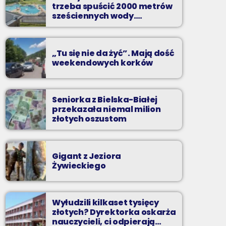
Z Kina Wzięte to audycja w której film
trzeba spuścić 2000 metrów
występuje roli głównej.
sześciennych wody.
„Ogromne koszty i ogromna
praca”
„Tu się nie da żyć”. Mają dość
weekendowych korków
Seniorka z Bielska-Białej
przekazała niemal milion
złotych oszustom
Gigant z Jeziora
Żywieckiego
Wyłudzili kilkaset tysięcy
złotych? Dyrektorka oskarża
nauczycieli, ci odpierają