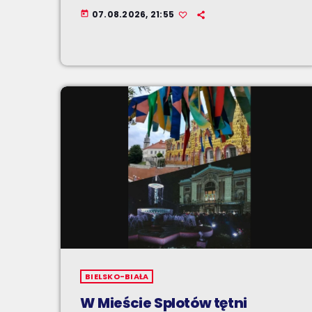
07.08.2026, 21:55
today
BIELSKO-BIAŁA
W Mieście Splotów tętni