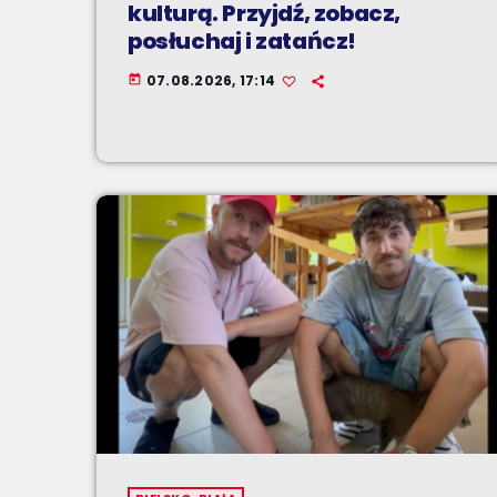
kulturą. Przyjdź, zobacz,
posłuchaj i zatańcz!
07.08.2026, 17:14
today