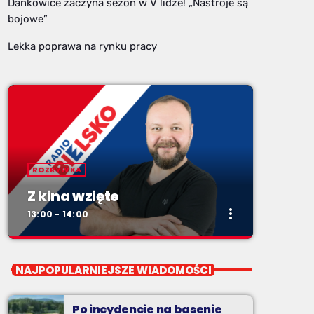
Dankowice zaczyna sezon w V lidze! „Nastroje są
bojowe”
Lekka poprawa na rynku pracy
ROZRYWKA
Z kina wzięte
more_vert
13:00 - 14:00
close
Z kina wzięte
NAJPOPULARNIEJSZE WIADOMOŚCI
Soboty od 13 do 14
Po incydencie na basenie