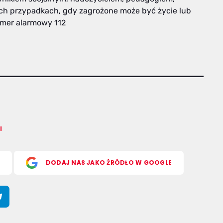
ch przypadkach, gdy zagrożone może być życie lub
umer alarmowy 112
l
S
DODAJ NAS JAKO ŹRÓDŁO W GOOGLE