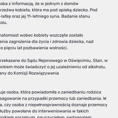
soba z informacją, że w jednym z domów
trzeźwa kobieta, która ma pod opieką dziecko. Pod
latkę oraz jej 11-letniego syna. Badanie stanu
olu.
 natomiast wobec kobiety wszczęte zostało
ia zagrożenia dla życia i zdrowia dziecka, nad
do pięciu lat pozbawienia wolności.
 przekazane do Sądu Rejonowego w Oświęcimiu. Stan, w
ckiem może świadczyć o jej uzależnieniu od alkoholu,
any do Komisji Rozwiązywania
je osoba, która powiadomiła o zaniedbaniu rodzica
 reagowanie na przypadki przemocy lub zaniedbania. W
za, czy osoba z niepełnosprawnością doznaje przemocy
służby powołane do interweniowania w takich
wnikiem socjalnym, nauczycielem, pedagogiem,