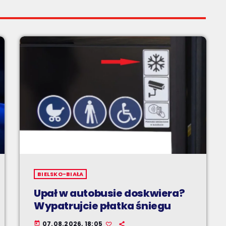
BIELSKO-BIAŁA
Upał w autobusie doskwiera?
Wypatrujcie płatka śniegu
07.08.2026, 18:05
today