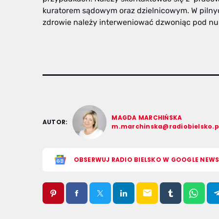
kuratorem sądowym oraz dzielnicowym. W pilny
zdrowie należy interweniować dzwoniąc pod n
MAGDA MARCHIŃSKA
AUTOR:
m.marchinska@radiobielsko.p
OBSERWUJ RADIO BIELSKO W GOOGLE NEW
email