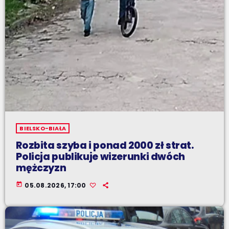
BIELSKO-BIAŁA
Rozbita szyba i ponad 2000 zł strat.
Policja publikuje wizerunki dwóch
mężczyzn
today
05.08.2026, 17:00