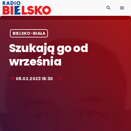
search
menu
BIELSKO-BIAŁA
Szukają go od
września
06.02.2023 16:30
today