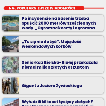
od poniedziałku do piątku od 5:30
NAJPOPULARNIEJSZE WIADOMOŚCI
Codziennie od poniedziałku do piątku od 5:30 do 10.
Po incydencie na basenie trzeba
spuścić 2000 metrów sześciennych
wody. „Ogromne koszty i ogromna
praca”
„Tu się nie da żyć”. Mają dość
weekendowych korków
Seniorka z Bielska-Białej przekazała
niemal milion złotych oszustom
Gigant z Jeziora Żywieckiego
Wyłudzili kilkaset tysięcy złotych?