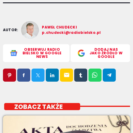
PAWEŁ CHUDECKI
AUTOR:
p.chudecki@radiobielsko.pl
OBSERWUJ RADIO
DODAJ NAS
BIELSKO W GOOGLE
JAKO ŹRÓDŁO W
NEWS
GOOGLE
email
ZOBACZ TAKŻE