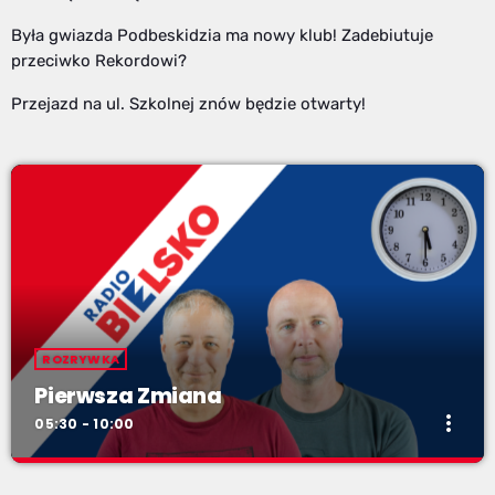
Była gwiazda Podbeskidzia ma nowy klub! Zadebiutuje
przeciwko Rekordowi?
Przejazd na ul. Szkolnej znów będzie otwarty!
ROZRYWKA
Pierwsza Zmiana
more_vert
05:30 - 10:00
Pierwsza Zmiana
close