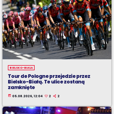
BIELSKO-BIAŁA
Tour de Pologne przejedzie przez
Bielsko-Białą. Te ulice zostaną
zamknięte
today
05.08.2026, 12:04
2
2