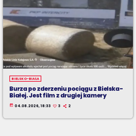
BIELSKO-BIAŁA
Burza po zderzeniu pociągu z Bielska-
Białej. Jest film z drugiej kamery
today
04.08.2026, 18:33
3
2