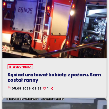
BIELSKO-BIAŁA
Sąsiad uratował kobietę z pożaru. Sam
został ranny
today
05.08.2026, 09:23
1