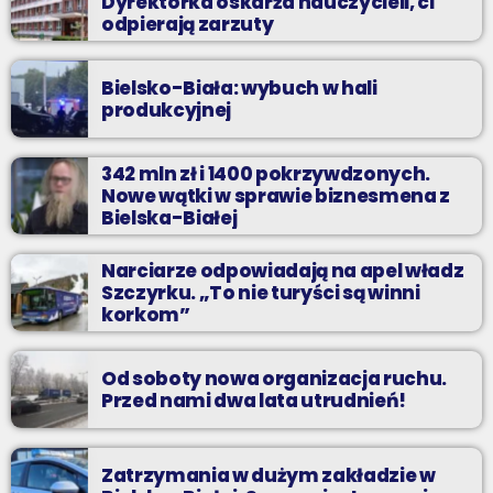
Dyrektorka oskarża nauczycieli, ci
odpierają zarzuty
Bielsko-Biała: wybuch w hali
produkcyjnej
342 mln zł i 1400 pokrzywdzonych.
Nowe wątki w sprawie biznesmena z
Bielska-Białej
Narciarze odpowiadają na apel władz
Szczyrku. „To nie turyści są winni
korkom”
Od soboty nowa organizacja ruchu.
Przed nami dwa lata utrudnień!
Zatrzymania w dużym zakładzie w