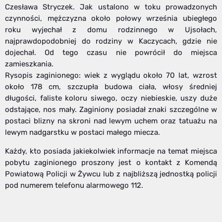
Czesława Stryczek. Jak ustalono w toku prowadzonych
czynności, mężczyzna około połowy września ubiegłego
roku wyjechał z domu rodzinnego w Ujsołach,
najprawdopodobniej do rodziny w Kaczycach, gdzie nie
dojechał. Od tego czasu nie powrócił do miejsca
zamieszkania.
Rysopis zaginionego: wiek z wyglądu około 70 lat, wzrost
około 178 cm, szczupła budowa ciała, włosy średniej
długości, faliste koloru siwego, oczy niebieskie, uszy duże
odstające, nos mały. Zaginiony posiadał znaki szczególne w
postaci blizny na skroni nad lewym uchem oraz tatuażu na
lewym nadgarstku w postaci małego miecza.
Każdy, kto posiada jakiekolwiek informacje na temat miejsca
pobytu zaginionego proszony jest o kontakt z Komendą
Powiatową Policji w Żywcu lub z najbliższą jednostką policji
pod numerem telefonu alarmowego 112.