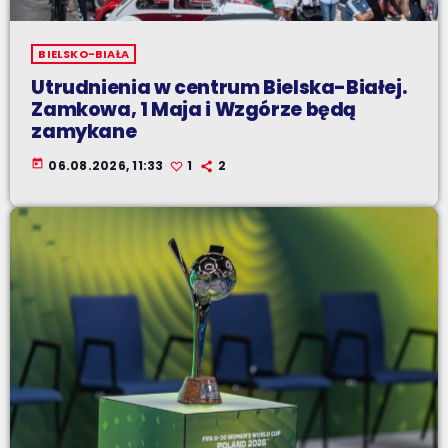
BIELSKO-BIAŁA
Utrudnienia w centrum Bielska-Białej.
Zamkowa, 1 Maja i Wzgórze będą
zamykane
today
06.08.2026, 11:33
1
2