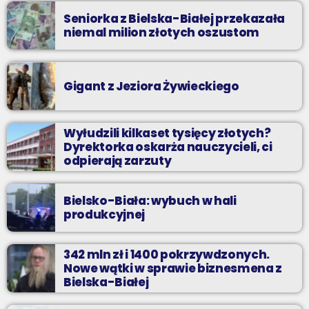
Seniorka z Bielska-Białej przekazała
niemal milion złotych oszustom
Gigant z Jeziora Żywieckiego
Wyłudzili kilkaset tysięcy złotych?
Dyrektorka oskarża nauczycieli, ci
odpierają zarzuty
Bielsko-Biała: wybuch w hali
produkcyjnej
342 mln zł i 1400 pokrzywdzonych.
Nowe wątki w sprawie biznesmena z
Bielska-Białej