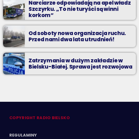
Narciarze odpowiadają na apel władz
Szczyrku. „To nie turyści są winni
korkom”
Od soboty nowa organizacja ruchu.
Przed nami dwa lata utrudnień!
Zatrzymania w dużym zakładzie w
Bielsku-Białej. Sprawa jest rozwojowa
COPYRIGHT RADIO BIELSKO
REGULAMINY