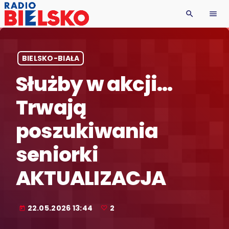
search
menu
BIELSKO-BIAŁA
Służby w akcji…
Trwają
poszukiwania
seniorki
AKTUALIZACJA
22.05.2026 13:44
2
today