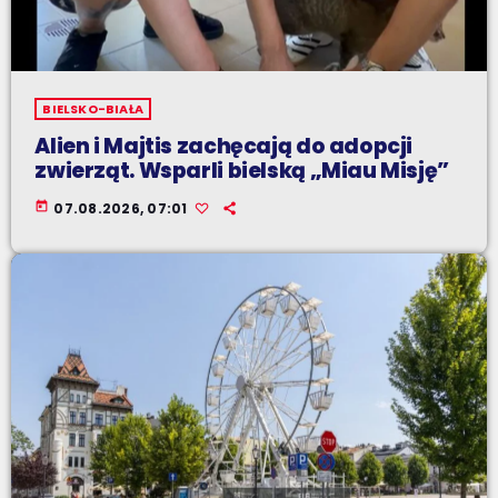
BIELSKO-BIAŁA
Alien i Majtis zachęcają do adopcji
zwierząt. Wsparli bielską „Miau Misję”
today
07.08.2026, 07:01