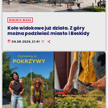
BIELSKO-BIAŁA
Koło widokowe już działa. Z góry
można podziwiać miasto i Beskidy
today
06.08.2026, 21:41