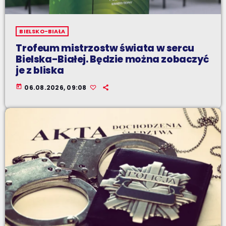
BIELSKO-BIAŁA
Trofeum mistrzostw świata w sercu
Bielska-Białej. Będzie można zobaczyć
je z bliska
today
06.08.2026, 09:08