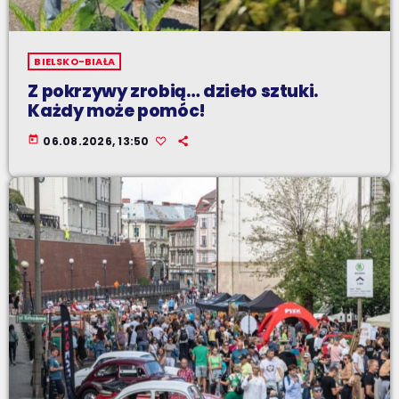
BIELSKO-BIAŁA
Z pokrzywy zrobią… dzieło sztuki.
Każdy może pomóc!
today
06.08.2026, 13:50