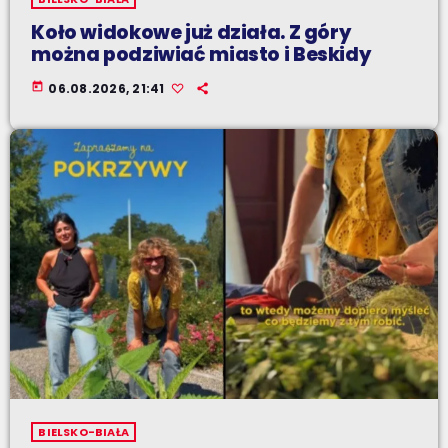
Koło widokowe już działa. Z góry
można podziwiać miasto i Beskidy
today
06.08.2026, 21:41
BIELSKO-BIAŁA