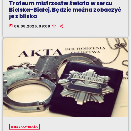
Trofeum mistrzostw świata w sercu
Bielska-Białej. Będzie można zobaczyć
je z bliska
today
06.08.2026, 09:08
BIELSKO-BIAŁA