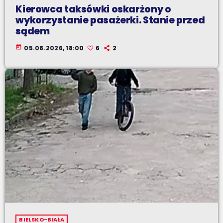
Kierowca taksówki oskarżony o
wykorzystanie pasażerki. Stanie przed
sądem
today
05.08.2026, 18:00
6
2
BIELSKO-BIAŁA