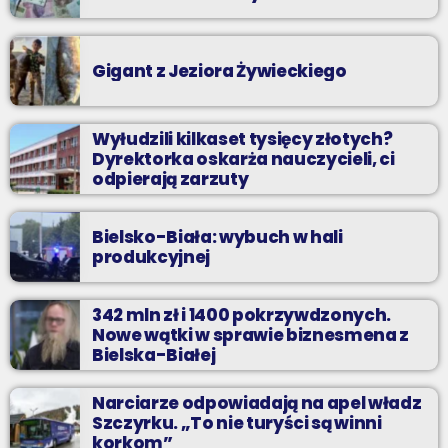
Gigant z Jeziora Żywieckiego
Wyłudzili kilkaset tysięcy złotych?
Dyrektorka oskarża nauczycieli, ci
odpierają zarzuty
Bielsko-Biała: wybuch w hali
produkcyjnej
342 mln zł i 1400 pokrzywdzonych.
Nowe wątki w sprawie biznesmena z
Bielska-Białej
Narciarze odpowiadają na apel władz
Szczyrku. „To nie turyści są winni
korkom”