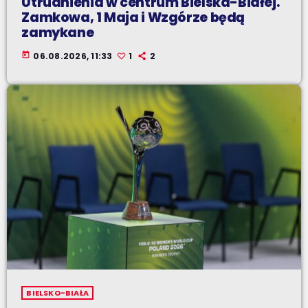
Utrudnienia w centrum Bielska-Białej.
Zamkowa, 1 Maja i Wzgórze będą
zamykane
today
06.08.2026, 11:33
1
2
BIELSKO-BIAŁA