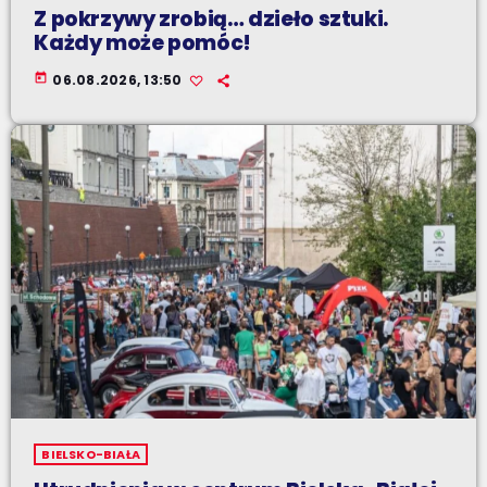
Z pokrzywy zrobią… dzieło sztuki.
Każdy może pomóc!
today
06.08.2026, 13:50
BIELSKO-BIAŁA