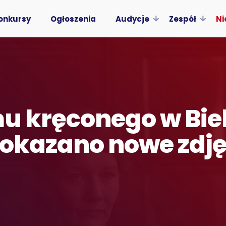
onkursy
Ogłoszenia
Audycje
Zespół
Ni
mu kręconego w Bie
 Pokazano nowe zdj