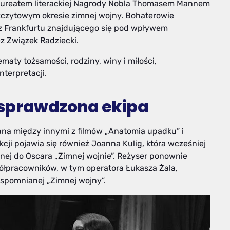
 laureatem literackiej Nagrody Nobla Thomasem Mannem
szczytowym okresie zimnej wojny. Bohaterowie
z Frankfurtu znajdującego się pod wpływem
 Związek Radziecki.
maty tożsamości, rodziny, winy i miłości,
terpretacji.
 sprawdzona ekipa
ana między innymi z filmów „Anatomia upadku” i
kcji pojawia się również Joanna Kulig, która wcześniej
ej do Oscara „Zimnej wojnie”. Reżyser ponownie
półpracowników, w tym operatora Łukasza Żala,
wspomnianej „Zimnej wojny”.