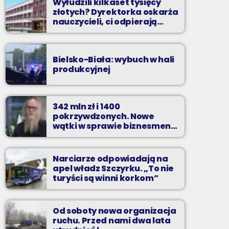
Wyłudzili kilkaset tysięcy
złotych? Dyrektorka oskarża
nauczycieli, ci odpierają
zarzuty
Bielsko-Biała: wybuch w hali
produkcyjnej
342 mln zł i 1400
pokrzywdzonych. Nowe
wątki w sprawie biznesmena
z Bielska-Białej
Narciarze odpowiadają na
apel władz Szczyrku. „To nie
turyści są winni korkom”
Od soboty nowa organizacja
ruchu. Przed nami dwa lata