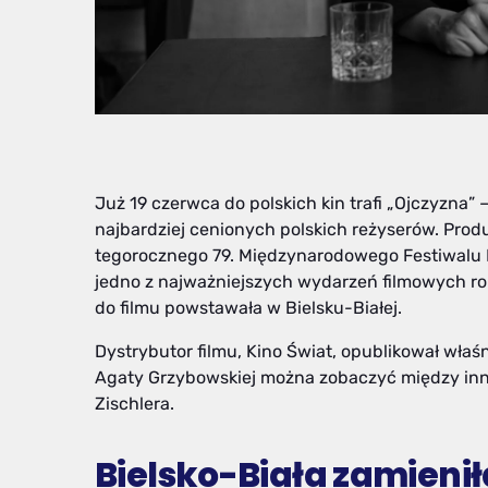
Już 19 czerwca do polskich kin trafi „Ojczyzna”
najbardziej cenionych polskich reżyserów. Prod
tegorocznego 79. Międzynarodowego Festiwalu F
jedno z najważniejszych wydarzeń filmowych rok
do filmu powstawała w Bielsku-Białej.
Dystrybutor filmu, Kino Świat, opublikował właś
Agaty Grzybowskiej można zobaczyć między inn
Zischlera.
Bielsko-Biała zamieni