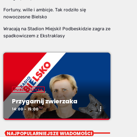
Fortuny, wille i ambicje. Tak rodziło się
nowoczesne Bielsko
Wracają na Stadion Miejski! Podbeskidzie zagra ze
spadkowiczem z Ekstraklasy
PUBLICYSTYKA
Przygarnij zwierzaka
more_vert
14:00 - 15:00
close
Przygarnij zwierzaka
NAJPOPULARNIEJSZE WIADOMOŚCI