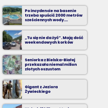
Soboty od 14.
Po incydencie na basenie
Radio BIELSKO i osoby którym nie jest
trzeba spuścić 2000 metrów
obojętny los czworonogów, zachęcają do
sześciennych wody.
adopcji zwierząt z okolicznych schronisk.
„Ogromne koszty i ogromna
praca”
„Tu się nie da żyć”. Mają dość
weekendowych korków
Seniorka z Bielska-Białej
przekazała niemal milion
złotych oszustom
Gigant z Jeziora
Żywieckiego