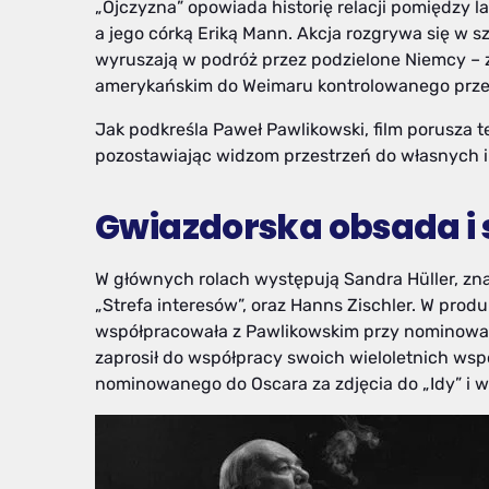
„Ojczyzna” opowiada historię relacji pomiędzy
a jego córką Eriką Mann. Akcja rozgrywa się w 
wyruszają w podróż przez podzielone Niemcy – 
amerykańskim do Weimaru kontrolowanego przez
Jak podkreśla Paweł Pawlikowski, film porusza te
pozostawiając widzom przestrzeń do własnych in
Gwiazdorska obsada i
W głównych rolach występują Sandra Hüller, zn
„Strefa interesów”, oraz Hanns Zischler. W produ
współpracowała z Pawlikowskim przy nominowan
zaprosił do współpracy swoich wieloletnich ws
nominowanego do Oscara za zdjęcia do „Idy” i 