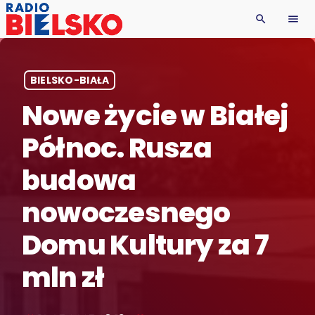
search
menu
BIELSKO-BIAŁA
Nowe życie w Białej
Północ. Rusza
budowa
nowoczesnego
Domu Kultury za 7
mln zł