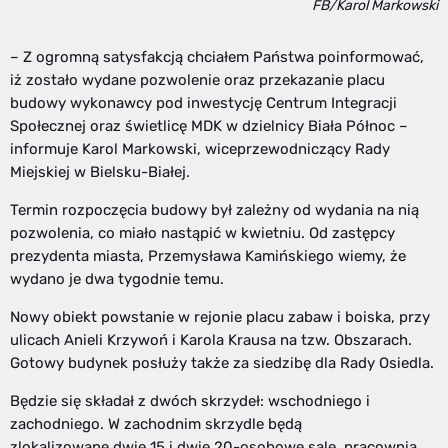
FB/Karol Markowski
– Z ogromną satysfakcją chciałem Państwa poinformować,
iż zostało wydane pozwolenie oraz przekazanie placu
budowy wykonawcy pod inwestycję Centrum Integracji
Społecznej oraz świetlicę MDK w dzielnicy Biała Północ –
informuje Karol Markowski, wiceprzewodniczący Rady
Miejskiej w Bielsku-Białej.
Termin rozpoczęcia budowy był zależny od wydania na nią
pozwolenia, co miało nastąpić w kwietniu. Od zastępcy
prezydenta miasta, Przemysława Kamińskiego wiemy, że
wydano je dwa tygodnie temu.
Nowy obiekt powstanie w rejonie placu zabaw i boiska, przy
ulicach Anieli Krzywoń i Karola Krausa na tzw. Obszarach.
Gotowy budynek posłuży także za siedzibę dla Rady Osiedla.
Będzie się składał z dwóch skrzydeł: wschodniego i
zachodniego. W zachodnim skrzydle będą
zlokalizowane dwie 15 i dwie 20-osobowe sale, pracownia