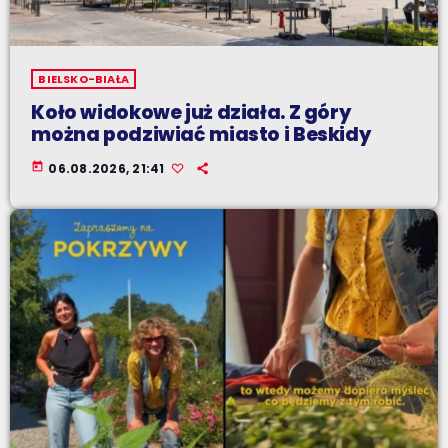
BIELSKO-BIAŁA
Koło widokowe już działa. Z góry
można podziwiać miasto i Beskidy
today
06.08.2026, 21:41