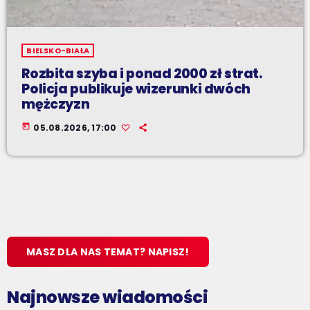
BIELSKO-BIAŁA
Rozbita szyba i ponad 2000 zł strat.
Policja publikuje wizerunki dwóch
mężczyzn
today
05.08.2026, 17:00
MASZ DLA NAS TEMAT? NAPISZ!
Najnowsze wiadomości