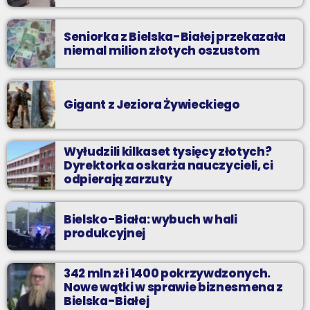
Seniorka z Bielska-Białej przekazała
niemal milion złotych oszustom
Gigant z Jeziora Żywieckiego
Wyłudzili kilkaset tysięcy złotych?
Dyrektorka oskarża nauczycieli, ci
odpierają zarzuty
Bielsko-Biała: wybuch w hali
produkcyjnej
342 mln zł i 1400 pokrzywdzonych.
Nowe wątki w sprawie biznesmena z
Bielska-Białej