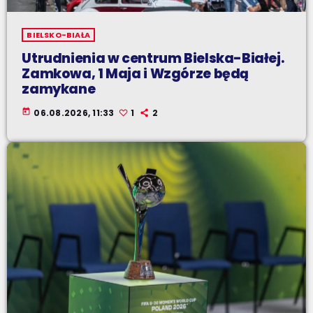
BIELSKO-BIAŁA
Utrudnienia w centrum Bielska-Białej.
Zamkowa, 1 Maja i Wzgórze będą
zamykane
today
06.08.2026, 11:33
1
2