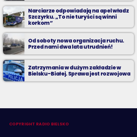
Narciarze odpowiadają na apel władz
Szczyrku. „To nie turyści są winni
korkom”
Od soboty nowa organizacja ruchu.
Przed nami dwa lata utrudnień!
Zatrzymania w dużym zakładzie w
Bielsku-Białej. Sprawa jest rozwojowa
COPYRIGHT RADIO BIELSKO