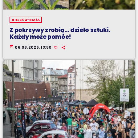
BIELSKO-BIAŁA
Z pokrzywy zrobią… dzieło sztuki.
Każdy może pomóc!
today
06.08.2026, 13:50