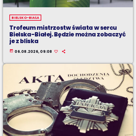
BIELSKO-BIAŁA
Trofeum mistrzostw świata w sercu
Bielska-Białej. Będzie można zobaczyć
je z bliska
today
06.08.2026, 09:08