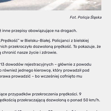
Fot. Policja Śląska
też inne przepisy obowiązujące na drogach.
rędkość” w Bielsku-Białej. Policjanci z bielskiej
nich przekroczyło dozwoloną prędkość. To pokazuje, że
 chronić nasze życie i zdrowie.
eż 13 dowodów rejestracyjnych – głównie z powodu
 również jednego kierowcę, który prowadził pod
 prawa prowadzić – bo wcześniej cofnięto mu
ące przypadków przekroczenia prędkości. 9
rędkością przekraczającą dozwoloną o ponad 50 km/h.