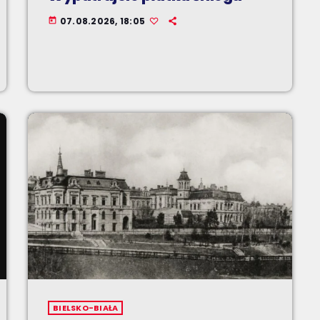
07.08.2026, 18:05
today
BIELSKO-BIAŁA