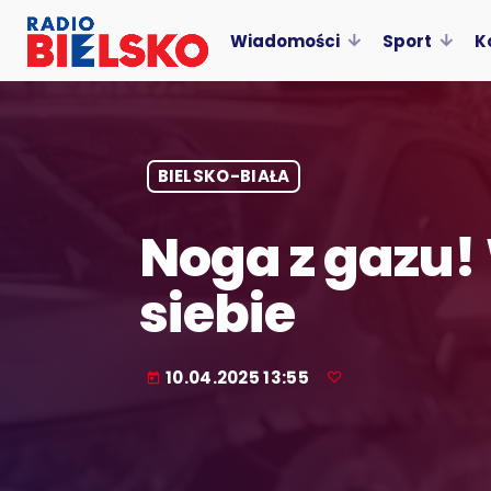
Wiadomości
Sport
K
BIELSKO-BIAŁA
Noga z gazu!
siebie
10.04.2025 13:55
today