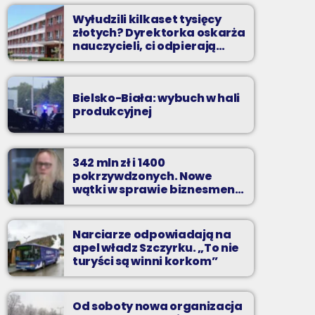
Wyłudzili kilkaset tysięcy
złotych? Dyrektorka oskarża
nauczycieli, ci odpierają
zarzuty
Bielsko-Biała: wybuch w hali
produkcyjnej
342 mln zł i 1400
pokrzywdzonych. Nowe
wątki w sprawie biznesmena
z Bielska-Białej
Narciarze odpowiadają na
apel władz Szczyrku. „To nie
turyści są winni korkom”
Od soboty nowa organizacja