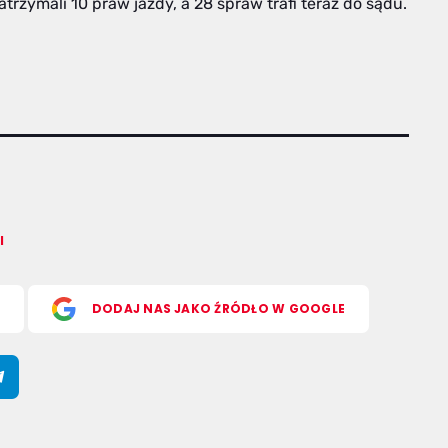
atrzymali 10 praw jazdy, a 28 spraw trafi teraz do sądu.
l
S
DODAJ NAS JAKO ŹRÓDŁO W GOOGLE