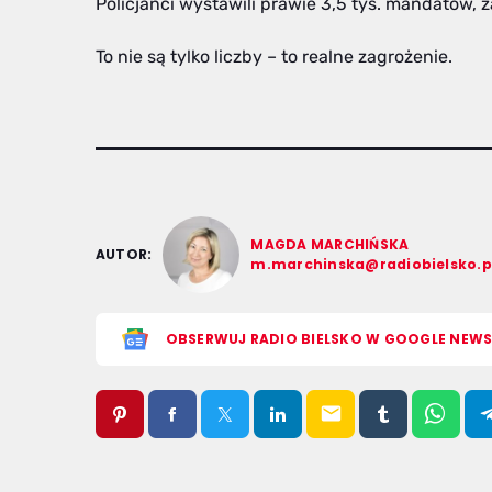
Policjanci wystawili prawie 3,5 tys. mandatów, z
To nie są tylko liczby – to realne zagrożenie.
MAGDA MARCHIŃSKA
AUTOR:
m.marchinska@radiobielsko.p
OBSERWUJ RADIO BIELSKO W GOOGLE NEW
email