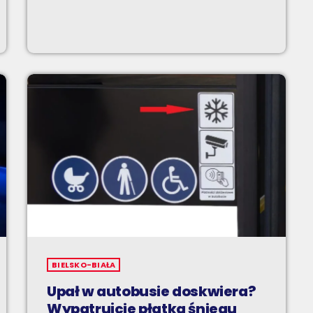
BIELSKO-BIAŁA
Upał w autobusie doskwiera?
Wypatrujcie płatka śniegu