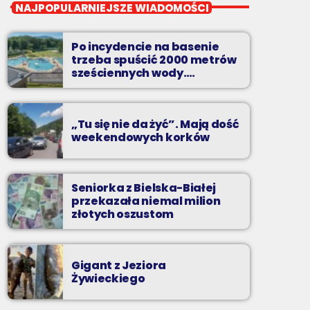
Twój wybór, Twoje
NAJPOPULARNIEJSZE WIADOMOŚCI
pozdrowienia
Niedziele od 14 do 16
Po incydencie na basenie
trzeba spuścić 2000 metrów
Zadzwoń do nas, wybierz jedną z dwóch
sześciennych wody.
„Ogromne koszty i ogromna
muzycznych propozycji i pozdrów bliskich na
praca”
żywo w Radiu BIELSKO.
„Tu się nie da żyć”. Mają dość
weekendowych korków
Seniorka z Bielska-Białej
przekazała niemal milion
złotych oszustom
Gigant z Jeziora
Żywieckiego