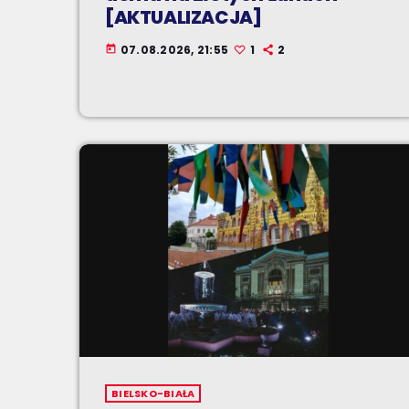
[AKTUALIZACJA]
07.08.2026, 21:55
1
2
today
BIELSKO-BIAŁA