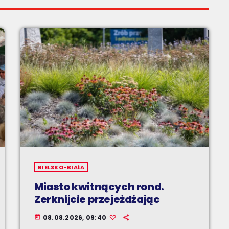
BIELSKO-BIAŁA
Miasto kwitnących rond.
Zerknijcie przejeżdżając
08.08.2026, 09:40
today