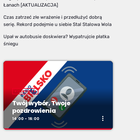
Łanach [AKTUALIZACJA]
Czas zatrzeć złe wrażenie i przedłużyć dobrą
serię. Rekord podejmie u siebie Stal Stalowa Wola
Upał w autobusie doskwiera? Wypatrujcie płatka
śniegu
ROZRYWKA
Twój wybór, Twoje
pozdrowienia
more_vert
14:00 - 16:00
close