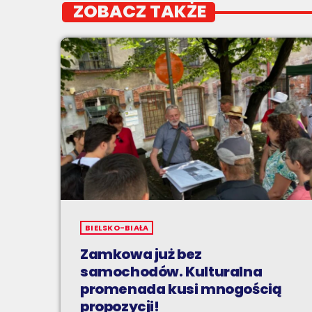
ZOBACZ TAKŻE
BIELSKO-BIAŁA
Zamkowa już bez
samochodów. Kulturalna
promenada kusi mnogością
propozycji!